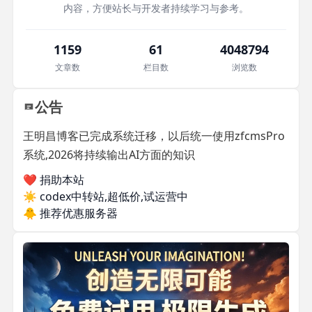
内容，方便站长与开发者持续学习与参考。
1159
61
4048794
文章数
栏目数
浏览数
公告
王明昌博客已完成系统迁移，以后统一使用zfcmsPro
系统,2026将持续输出AI方面的知识
❤️ 捐助本站
☀️
codex中转站,超低价,试运营中
🐥
推荐优惠服务器