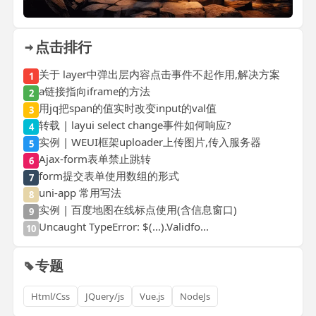
点击排行
关于 layer中弹出层内容点击事件不起作用,解决方案
1
a链接指向iframe的方法
2
用jq把span的值实时改变input的val值
3
转载 | layui select change事件如何响应?
4
实例 | WEUI框架uploader上传图片,传入服务器
5
Ajax-form表单禁止跳转
6
form提交表单使用数组的形式
7
uni-app 常用写法
8
实例 | 百度地图在线标点使用(含信息窗口)
9
Uncaught TypeError: $(...).Validfo...
10
专题
Html/Css
JQuery/js
Vue.js
NodeJs