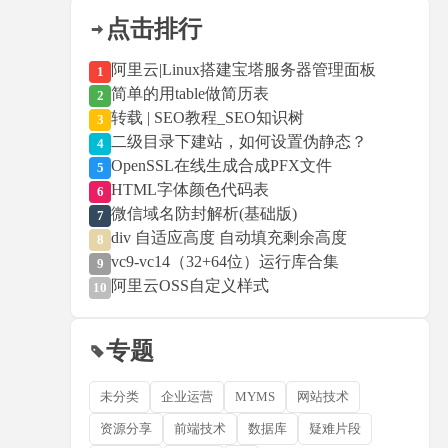
点击排行
阿里云|Linux搭建宝塔服务器管理面板
1
简单的用table做简历表
2
转载 | SEO教程_SEO知识树
3
二级目录下建站，如何设置伪静态？
4
OpenSSL在线生成合成PFX文件
5
HTML字体颜色代码表
6
微信域名防封解析(基础版)
7
div 自适应高度 自动填充剩余高度
8
vc9-vc14（32+64位）运行库合集
9
阿里云OSS自定义样式
10
专题
未分类
企业运营
MYMS
网站技术
资源分享
前端技术
数据库
疑难片段