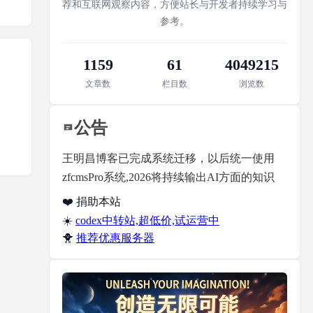
荐和互联网观察内容，方便站长与开发者持续学习与
参考。
1159
61
4049215
文章数
栏目数
浏览数
公告
王明昌博客已完成系统迁移，以后统一使用
zfcmsPro系统,2026将持续输出AI方面的知识
❤️ 捐助本站
☀️
codex中转站,超低价,试运营中
🐥
推荐优惠服务器