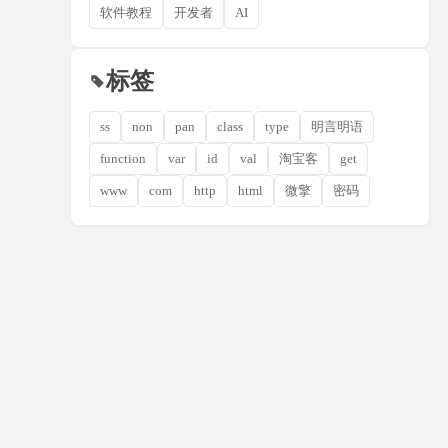
软件教程
开发者
AI
标签
ss
non
pan
class
type
明言明语
function
var
id
val
淘宝客
get
www
com
http
html
微擎
密码