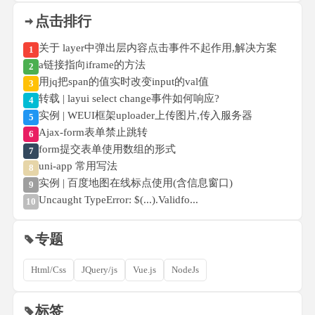
点击排行
关于 layer中弹出层内容点击事件不起作用,解决方案
1
a链接指向iframe的方法
2
用jq把span的值实时改变input的val值
3
转载 | layui select change事件如何响应?
4
实例 | WEUI框架uploader上传图片,传入服务器
5
Ajax-form表单禁止跳转
6
form提交表单使用数组的形式
7
uni-app 常用写法
8
实例 | 百度地图在线标点使用(含信息窗口)
9
Uncaught TypeError: $(...).Validfo...
10
专题
Html/Css
JQuery/js
Vue.js
NodeJs
标签