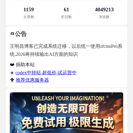
1159
61
4049213
文章数
栏目数
浏览数
公告
王明昌博客已完成系统迁移，以后统一使用zfcmsPro系
统,2026将持续输出AI方面的知识
❤️ 捐助本站
☀️
codex中转站,超低价,试运营中
🐥
推荐优惠服务器