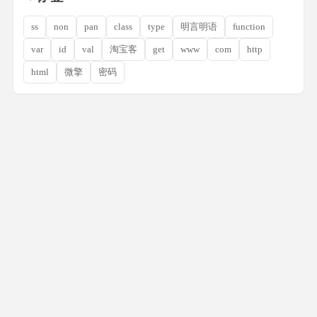
ss
non
pan
class
type
明言明语
function
var
id
val
淘宝客
get
www
com
http
html
微擎
密码