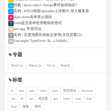
转载 | layui select change事件如何响应?
4
实例 | WEUI框架uploader上传图片,传入服务器
5
Ajax-form表单禁止跳转
6
form提交表单使用数组的形式
7
uni-app 常用写法
8
实例 | 百度地图在线标点使用(含信息窗口)
9
Uncaught TypeError: $(...).Validfo...
10
专题
Html/Css
JQuery/js
Vue.js
NodeJs
标签
ss
non
pan
class
type
明言明语
function
var
id
val
淘宝客
get
www
com
http
html
微擎
密码