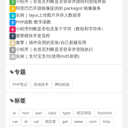
小程序 | 在首页判断是否登录并跳转到登陆界面
2
阿里巴巴开源镜像提供的 packagist 镜像服务
3
实例 | layui上传图片并存入数据库
4
PHP函数-数学函数
5
小程序判断是否包含某个字符（数组和字符串）
6
微擎模块开发流程
7
微擎 | 插件应用的安装/自己新建应用
8
小程序 | 在首页判断是否登录并登陆执行
9
实例 | 支付宝支付(使用md5加密)
10
专题
PHP笔记
其他技术
网站框架
标签
ss
non
pan
class
type
明言明语
function
var
id
val
淘宝客
get
www
com
http