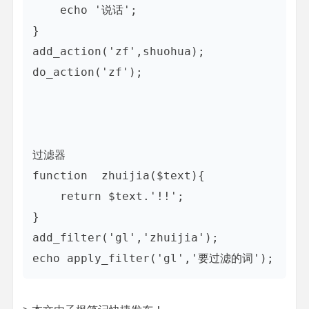
	echo '说话';

}

add_action('zf',shuohua);

do_action('zf');

过滤器

function  zhuijia($text){

	return $text.'!!';

}

add_filter('gl','zhuijia');

echo apply_filter('gl','要过滤的词');