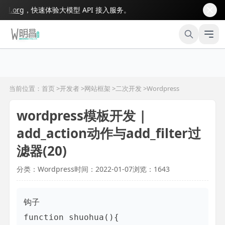
.org
，快速体验大模型 API 接入服务。
当前位置：首页 >
开发者
>
网站框架
>
二次开发
>
Wordpress
wordpress模板开发 |
add_action动作与add_filter过
滤器(20)
分类：Wordpress
时间：2022-01-07
浏览：1643
钩子

function shuohua(){
