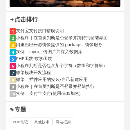
点击排行
支付宝支付接口错误说明
1
小程序 | 在首页判断是否登录并跳转到登陆界面
2
阿里巴巴开源镜像提供的 packagist 镜像服务
3
实例 | layui上传图片并存入数据库
4
PHP函数-数学函数
5
小程序判断是否包含某个字符（数组和字符串）
6
微擎模块开发流程
7
微擎 | 插件应用的安装/自己新建应用
8
小程序 | 在首页判断是否登录并登陆执行
9
实例 | 支付宝支付(使用md5加密)
10
专题
PHP笔记
其他技术
网站框架