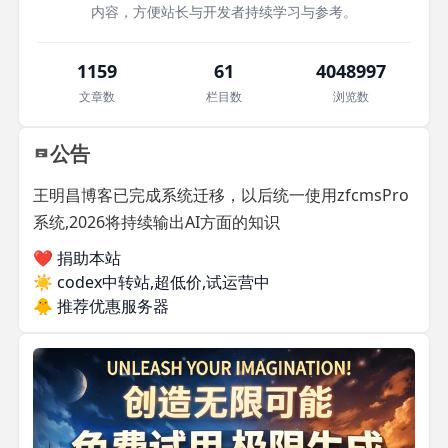
内容，方便站长与开发者持续学习与参考。
1159
61
4048997
文章数
栏目数
浏览数
公告
王明昌博客已完成系统迁移，以后统一使用zfcmsPro
系统,2026将持续输出AI方面的知识
❤️ 捐助本站
☀️
codex中转站,超低价,试运营中
🐥
推荐优惠服务器