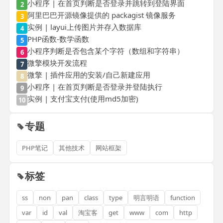
小程序 | 在首页判断是否登录并跳转到登陆界面
2
阿里巴巴开源镜像提供的 packagist 镜像服务
3
实例 | layui上传图片并存入数据库
4
PHP函数-数学函数
5
小程序判断是否包含某个字符（数组和字符串）
6
微擎模块开发流程
7
微擎 | 插件应用的安装/自己新建应用
8
小程序 | 在首页判断是否登录并登陆执行
9
实例 | 支付宝支付(使用md5加密)
10
专题
PHP笔记
其他技术
网站框架
标签
ss
non
pan
class
type
明言明语
function
var
id
val
淘宝客
get
www
com
http