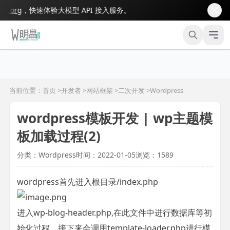
org
，快速体验大模型 API 接入服务。
当前位置：首页 >
开发者
>
网站框架
>
二次开发
>
Wordpress
wordpress模板开发 | wp主题模
板加载过程(2)
分类：Wordpress
时间：2022-01-05
浏览：1589
wordpress首先进入根目录/index.php
进入wp-blog-header.php,在此文件中进行数据库等初
始化过程，接下来会调用template-loader.php进行模