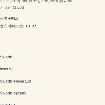
>last_errorprint_error()hide_error()$wpdb-
>insert($wpd
作者
王明昌
发布时间
2022-01-07
$wpdb
insert()
$wpdb=>insert_id
$wpdb->prefix