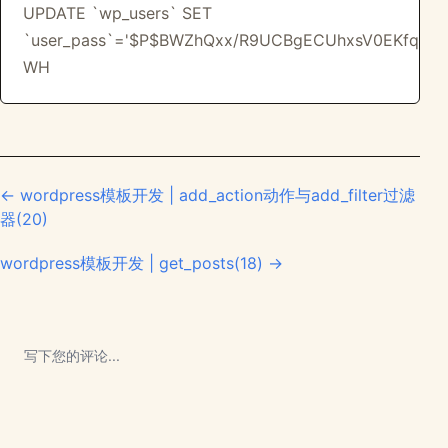
UPDATE `wp_users` SET
`user_pass`='$P$BWZhQxx/R9UCBgECUhxsV0EKfqfEh3
WH
← wordpress模板开发 | add_action动作与add_filter过滤
器(20)
wordpress模板开发 | get_posts(18) →