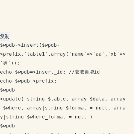
复制
$wpdb->insert($wpdb-
>prefix.'table1',array('name'=>'aa','xb'=>
'男'));

echo $wpdb=>insert_id; //获取自增id

echo $wpdb->prefix;

$wpdb-
>update( string $table, array $data, array
 $where, array|string $format = null, arra
y|string $where_format = null )

$wpdb-