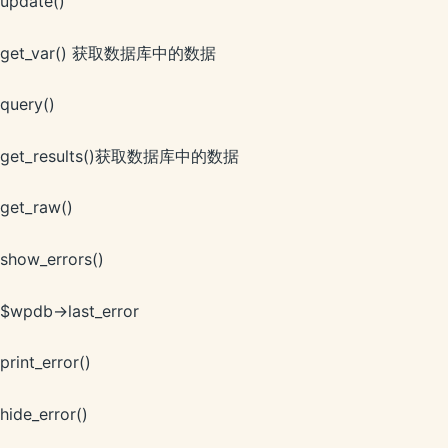
update()
get_var() 获取数据库中的数据
query()
get_results()获取数据库中的数据
get_raw()
show_errors()
$wpdb->last_error
print_error()
hide_error()