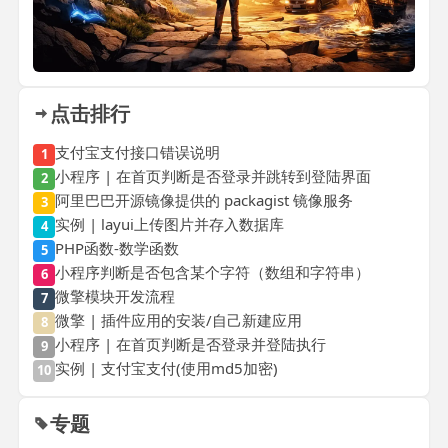
点击排行
支付宝支付接口错误说明
1
小程序 | 在首页判断是否登录并跳转到登陆界面
2
阿里巴巴开源镜像提供的 packagist 镜像服务
3
实例 | layui上传图片并存入数据库
4
PHP函数-数学函数
5
小程序判断是否包含某个字符（数组和字符串）
6
微擎模块开发流程
7
微擎 | 插件应用的安装/自己新建应用
8
小程序 | 在首页判断是否登录并登陆执行
9
实例 | 支付宝支付(使用md5加密)
10
专题