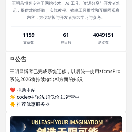
王明昌博客专注于网站技术、AI 工具、资源分享与开发者笔
记，提供建站经验、实战教程、效率工具推荐和互联网观察
内容，方便站长与开发者持续学习与参考。
1159
61
4049151
文章数
栏目数
浏览数
公告
王明昌博客已完成系统迁移，以后统一使用zfcmsPro
系统,2026将持续输出AI方面的知识
❤️ 捐助本站
☀️
codex中转站,超低价,试运营中
🐥
推荐优惠服务器