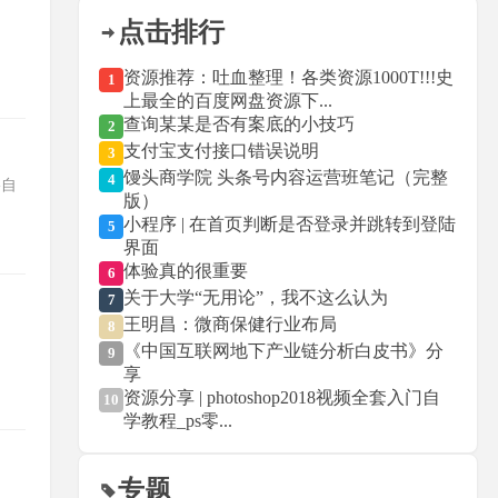
点击排行
资源推荐：吐血整理！各类资源1000T!!!史
1
上最全的百度网盘资源下...
查询某某是否有案底的小技巧
2
支付宝支付接口错误说明
3
馒头商学院 头条号内容运营班笔记（完整
4
--自
版）
小程序 | 在首页判断是否登录并跳转到登陆
5
界面
体验真的很重要
6
关于大学“无用论”，我不这么认为
7
王明昌：微商保健行业布局
8
《中国互联网地下产业链分析白皮书》分
9
享
资源分享 | photoshop2018视频全套入门自
10
学教程_ps零...
专题