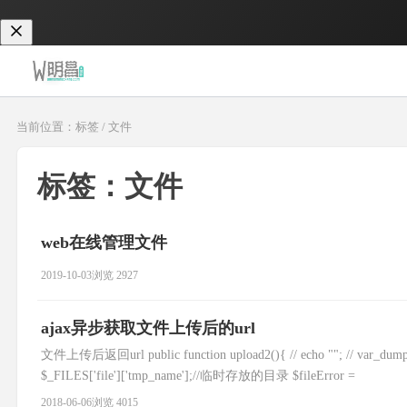
当前位置：标签 / 文件
标签：文件
web在线管理文件
2019-10-03
浏览 2927
ajax异步获取文件上传后的url
文件上传后返回url public function upload2(){ // echo ""; // var_dump
$_FILES['file']['tmp_name'];//临时存放的目录 $fileError =
2018-06-06
浏览 4015