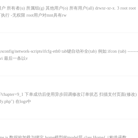
户 所有者(u) 所属组(g) 其他用户(o) 所有用户(all) drwxr-xr-x. 3 root root
 x可执行 -无权限 root用户对mnt具有rw
fig/network-scripts/ifcfg-eth0 tab键自动补全(tab) 例如:ifcon (tab) -----
!vi 最后一条以v
i/native.php?chapter=9_1 下单成功后使用异步回调修改订单状态 扫描支付页面(修改)
ify.php") 在logs中
er层 home.js 数据的加载与绑定 home模型的model层 class Home{ //构造函数