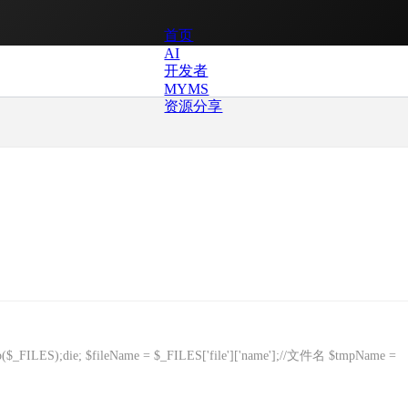
首页
AI
开发者
MYMS
资源分享
($_FILES);die; $fileName = $_FILES['file']['name'];//文件名 $tmpName =