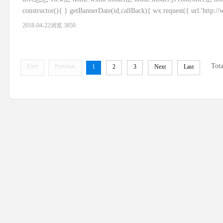
constructor(){ } getBannerDate(id,callBack){ wx.request({ url:'http:/
2018-04-22
浏览 3850
Tot
First
Previous
1
2
3
Next
Last