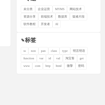
未分类
企业运营
MYMS
网站技术
资源分享
前端技术
数据库
疑难片段
软件教程
开发者
AI
标签
ss
non
pan
class
type
明言明语
function
var
id
val
淘宝客
get
www
com
http
html
微擎
密码