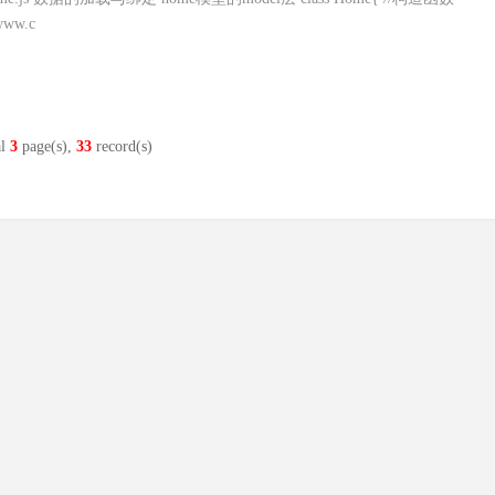
/www.c
al
3
page(s),
33
record(s)