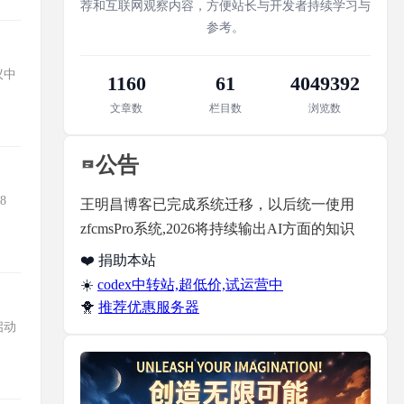
荐和互联网观察内容，方便站长与开发者持续学习与
参考。
议中
1160
61
4049392
文章数
栏目数
浏览数
公告
8
王明昌博客已完成系统迁移，以后统一使用
zfcmsPro系统,2026将持续输出AI方面的知识
❤️ 捐助本站
☀️
codex中转站,超低价,试运营中
🐥
推荐优惠服务器
.启动