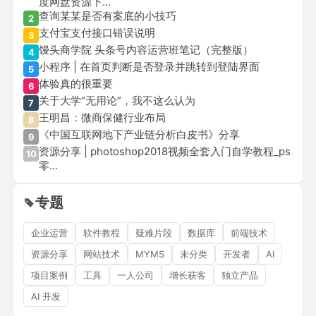
度网盘资源下...
查询某某是否有案底的小技巧
2
支付宝支付接口错误说明
3
馒头商学院 头条号内容运营班笔记（完整版）
4
小程序 | 在首页判断是否登录并跳转到登陆界面
5
体验真的很重要
6
关于大学“无用论”，我不这么认为
7
王明昌：微商保健行业布局
8
《中国互联网地下产业链分析白皮书》分享
9
资源分享 | photoshop2018视频全套入门自学教程_ps
10
零...
专题
企业运营
软件教程
疑难片段
数据库
前端技术
资源分享
网站技术
MYMS
未分类
开发者
AI
项目案例
工具
一人公司
增长获客
独立产品
AI 开发