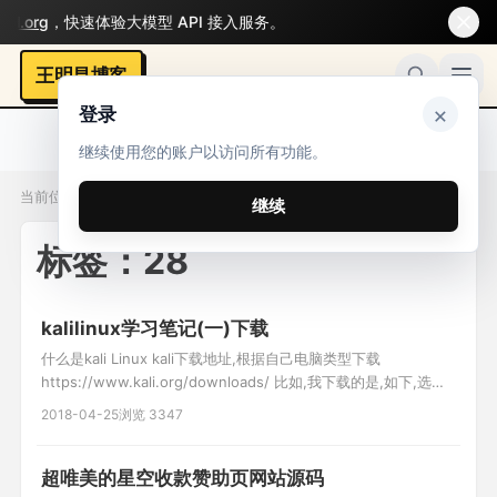
.org
，快速体验大模型 API 接入服务。
王明昌博客
×
登录
继续使用您的账户以访问所有功能。
当前位置：标签 / 28
继续
标签：28
kalilinux学习笔记(一)下载
什么是kali Linux kali下载地址,根据自己电脑类型下载
https://www.kali.org/downloads/ 比如,我下载的是,如下,选择
Torrent可使用迅雷等工具下载,速度相当快 下载虚拟机,在虚拟机
2018-04-25
浏览 3347
中安装运行 安装时版本选择debian64位(根据电脑系统位数决定)
相关文章: vm虚拟机12下载
超唯美的星空收款赞助页网站源码