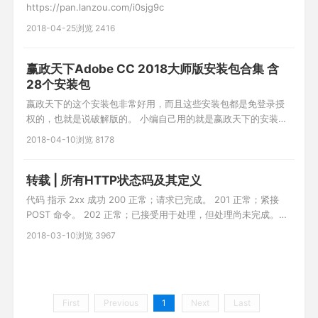
https://pan.lanzou.com/i0sjg9c
2018-04-25
浏览 2416
赢政天下Adobe CC 2018大师版安装包合集 含
28个安装包
嬴政天下的这个安装包非常好用，而且这些安装包都是免登录授
权的，也就是说破解版的。 小编自己用的就是嬴政天下的安装
包，附件包含很多个安装包，朋友们可以挑选自己需要的下载。
2018-04-10
浏览 8178
还有BT链接，朋友们可以复制使用迅雷下载。 集成产品：
Adobe Acrobat DC 2018 x32 2018.009.20044 Adobe After
Effects CC 201
转载 | 所有HTTP状态码及其定义
代码 指示 2xx 成功 200 正常；请求已完成。 201 正常；紧接
POST 命令。 202 正常；已接受用于处理，但处理尚未完成。
203 正常；部分信息 — 返回的信息只是一部分。 204 正常；无
2018-03-10
浏览 3967
响应 — 已接收请求，但不存在要回送的信息。 3xx 重定向 301
已移动 — 请求的数据具有新的位置且更改是永久的。 302 已找
到 — 请求的数据
First
Previous
1
Next
Last