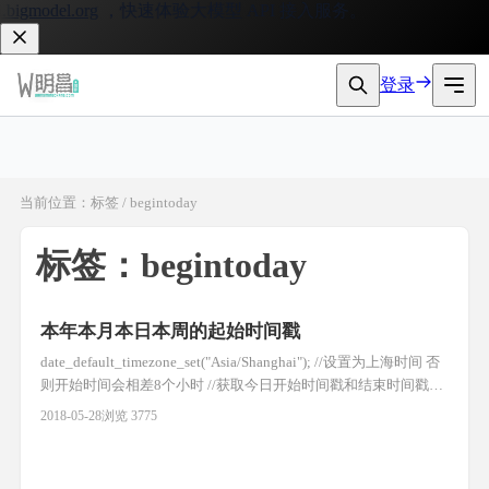
igmodel.org
，快速体验大模型 API 接入服务。
登录
当前位置：标签 / begintoday
标签：begintoday
本年本月本日本周的起始时间戳
date_default_timezone_set("Asia/Shanghai"); //设置为上海时间 否
则开始时间会相差8个小时 //获取今日开始时间戳和结束时间戳
$beginToday=mktime(0,0,0,date('m'),date('d'),date('Y'));
2018-05-28
浏览 3775
$endToday=mktime(0,0,0,date('m'),date