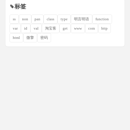
标签
ss
non
pan
class
type
明言明语
function
var
id
val
淘宝客
get
www
com
http
html
微擎
密码