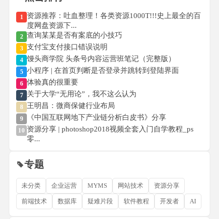
资源推荐：吐血整理！各类资源1000T!!!史上最全的百
1
度网盘资源下...
查询某某是否有案底的小技巧
2
支付宝支付接口错误说明
3
馒头商学院 头条号内容运营班笔记（完整版）
4
小程序 | 在首页判断是否登录并跳转到登陆界面
5
体验真的很重要
6
关于大学“无用论”，我不这么认为
7
王明昌：微商保健行业布局
8
《中国互联网地下产业链分析白皮书》分享
9
资源分享 | photoshop2018视频全套入门自学教程_ps
10
零...
专题
未分类
企业运营
MYMS
网站技术
资源分享
前端技术
数据库
疑难片段
软件教程
开发者
AI