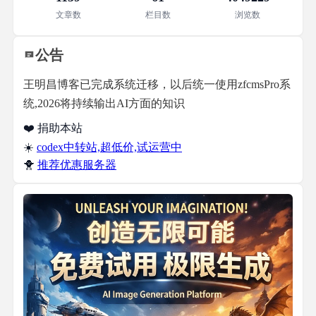
文章数
栏目数
浏览数
公告
王明昌博客已完成系统迁移，以后统一使用zfcmsPro系
统,2026将持续输出AI方面的知识
❤️ 捐助本站
☀️
codex中转站,超低价,试运营中
🐥
推荐优惠服务器