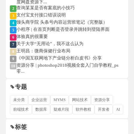
度网盘资源下...
查询某某是否有案底的小技巧
2
支付宝支付接口错误说明
3
馒头商学院 头条号内容运营班笔记（完整版）
4
小程序 | 在首页判断是否登录并跳转到登陆界面
5
体验真的很重要
6
关于大学“无用论”，我不这么认为
7
王明昌：微商保健行业布局
8
《中国互联网地下产业链分析白皮书》分享
9
资源分享 | photoshop2018视频全套入门自学教程_ps
10
零...
专题
未分类
企业运营
MYMS
网站技术
资源分享
前端技术
数据库
疑难片段
软件教程
开发者
AI
标签