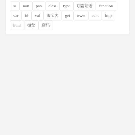
ss
non
pan
class
type
明言明语
function
var
id
val
淘宝客
get
www
com
http
html
微擎
密码