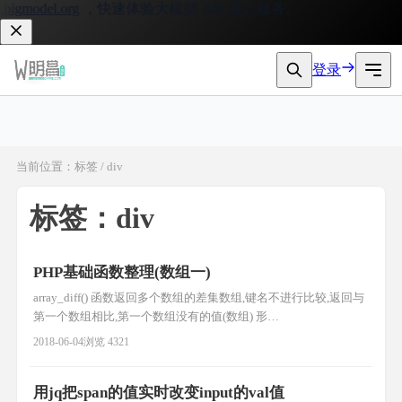
igmodel.org
，快速体验大模型 API 接入服务。
登录
当前位置：标签 / div
标签：div
PHP基础函数整理(数组一)
array_diff() 函数返回多个数组的差集数组,键名不进行比较,返回与
第一个数组相比,第一个数组没有的值(数组) 形
式:array_diff(array1,array2,array3...); 例子:
2018-06-04
浏览 4321
$a1=array("a"=>"red","b"=>"green","c"=>"blue","d"=>"yellow");
$a2=array("e"=
用jq把span的值实时改变input的val值