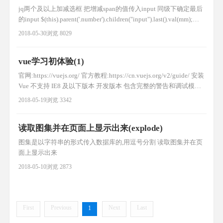
jq两个及以上加减选框 把增减span的值传入input 同级下确定最后
的input $(this).parent('.number').children("input").last().val(mm);
//html 儿童价 1 ￥50 成人价 1 ￥100 //jq $(".ticket_species_3
2018-05-30
浏览 8029
.number .jian").on("cli
vue学习初体验(1)
官网:https://vuejs.org/ 官方教程:https://cn.vuejs.org/v2/guide/ 安装
Vue 不支持 IE8 及以下版本 开发版本 包含完整的警告和调试模式
生产版本 删除了警告，30.90KB min+gzip 第一个vue程序 11
2018-05-19
浏览 3342
{{content}} //显示数据 var app = new Vue({ el:
读取图集并在页面上显示出来(explode)
图集是以字符串的形式传入数据库的,用逗号分割 读取图集并在页
面上显示出来
2018-05-10
浏览 2873
First
Previous
Next
Last
1