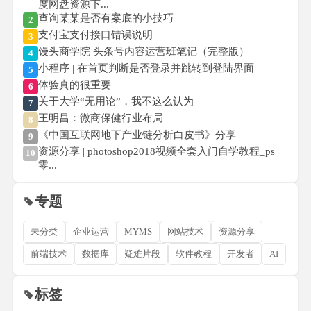
度网盘资源下...
查询某某是否有案底的小技巧
2
支付宝支付接口错误说明
3
馒头商学院 头条号内容运营班笔记（完整版）
4
小程序 | 在首页判断是否登录并跳转到登陆界面
5
体验真的很重要
6
关于大学“无用论”，我不这么认为
7
王明昌：微商保健行业布局
8
《中国互联网地下产业链分析白皮书》分享
9
资源分享 | photoshop2018视频全套入门自学教程_ps
10
零...
专题
未分类
企业运营
MYMS
网站技术
资源分享
前端技术
数据库
疑难片段
软件教程
开发者
AI
标签