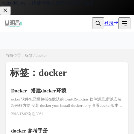
gmodel.org
，快速体验大模型 API 接入服务。
登录
当前位置：标签 / docker
标签：docker
Docker | 搭建docker环境
ocker 软件包已经包括在默认的 CentOS-Extras 软件源里,所以安装
起来很方便 安装 docker yum install docker-io -y 查看docker版本号
docker -v 启动docker service docker start 设置开机启动 chkconfig
2018-12-02
浏览 3061
docker on 配置docker 默认为国外Docke
docker 参考手册