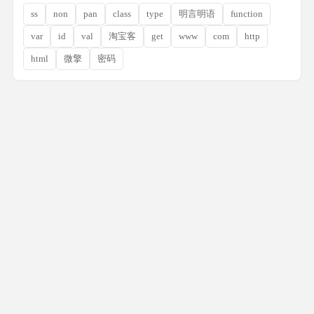
ss
non
pan
class
type
明言明语
function
var
id
val
淘宝客
get
www
com
http
html
微擎
密码