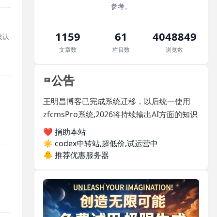
参考。
1159
61
4048849
不被认
文章数
栏目数
浏览数
公告
王明昌博客已完成系统迁移，以后统一使用
zfcmsPro系统,2026将持续输出AI方面的知识
❤️ 捐助本站
☀️
codex中转站,超低价,试运营中
🐥
推荐优惠服务器