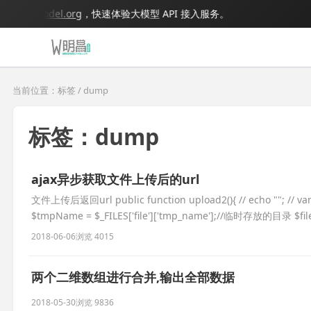
.bigmodel.org
，快速体验大模型 API 接入服务。
当前位置：标签 / dump
标签：dump
ajax异步获取文件上传后的url
文件上传后返回url public function upload2(){ // echo ""; // var_
$tmpName = $_FILES['file']['tmp_name'];//临时存放的目录 $file
2018-06-06
浏览 4015
两个二维数组进行合并,输出全部数据
2018-05-30
浏览 9836