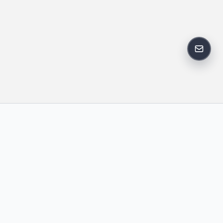
反馈邮
政策
友情链接
IT老李
中国博客联盟
卢松松博客