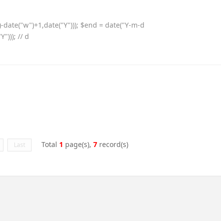
")-date("w")+1,date("Y"))); $end = date("Y-m-d
"))); // d
Total
1
page(s),
7
record(s)
Last