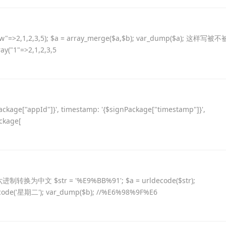
"=>2,1,2,3,5); $a = array_merge($a,$b); var_dump($a); 这样写被
("1"=>2,1,2,3,5
age["appId"]}', timestamp: '{$signPackage["timestamp"]}',
ackage[
中文 $str = '%E9%BB%91'; $a = urldecode($str);
ode('星期二'); var_dump($b); //%E6%98%9F%E6