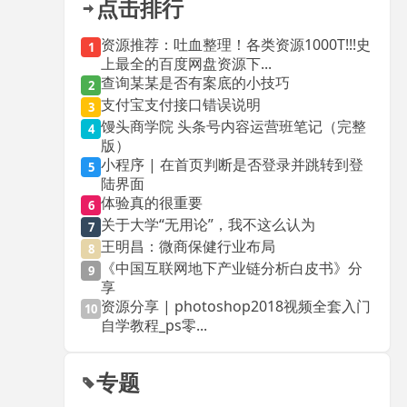
点击排行
资源推荐：吐血整理！各类资源1000T!!!史
1
上最全的百度网盘资源下...
查询某某是否有案底的小技巧
2
支付宝支付接口错误说明
3
馒头商学院 头条号内容运营班笔记（完整
4
版）
小程序 | 在首页判断是否登录并跳转到登
5
陆界面
体验真的很重要
6
关于大学“无用论”，我不这么认为
7
王明昌：微商保健行业布局
8
《中国互联网地下产业链分析白皮书》分
9
享
资源分享 | photoshop2018视频全套入门
10
自学教程_ps零...
专题