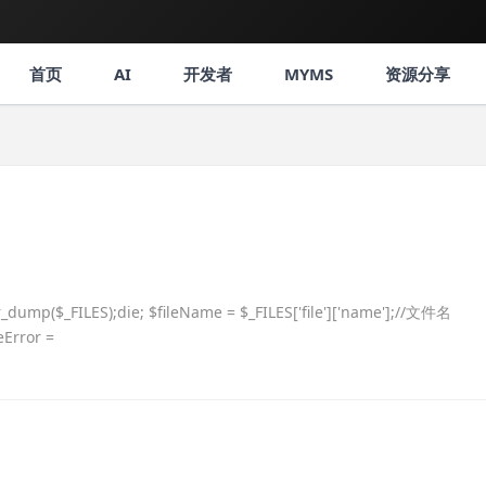
首页
AI
开发者
MYMS
资源分享
dump($_FILES);die; $fileName = $_FILES['file']['name'];//文件名
Error =