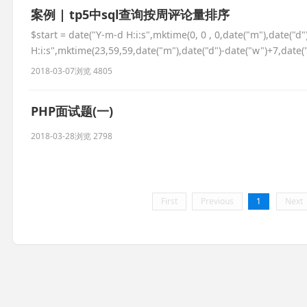
案例 | tp5中sql查询按周评论量排序
$start = date("Y-m-d H:i:s",mktime(0, 0 , 0,date("m"),date("d
H:i:s",mktime(23,59,59,date("m"),date("d")-date("w")+7,date("Y
2018-03-07
浏览 4805
PHP面试题(一)
2018-03-28
浏览 2798
First
Previous
1
Next