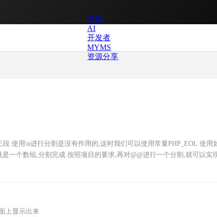
首页
AI
开发者
MYMS
资源分享
成三段 使用\n进行分割是没有作用的,这时我们可以使用常量PHP_EOL 使用
; 打印下$_arr1 这是就是一个数组,分割完成 按照项目的要求,再对@@进行一个分割,就可以
页面上显示出来