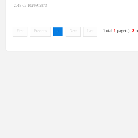
2018-05-10
浏览 2873
Total
1
page(s),
2
r
First
Previous
Next
Last
1