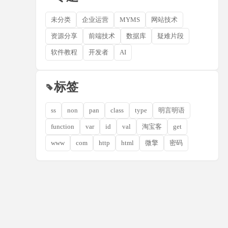
未分类
企业运营
MYMS
网站技术
资源分享
前端技术
数据库
疑难片段
软件教程
开发者
AI
标签
ss
non
pan
class
type
明言明语
function
var
id
val
淘宝客
get
www
com
http
html
微擎
密码