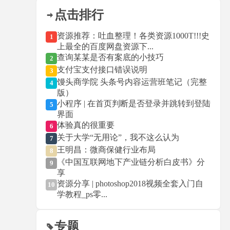
点击排行
资源推荐：吐血整理！各类资源1000T!!!史
1
上最全的百度网盘资源下...
查询某某是否有案底的小技巧
2
支付宝支付接口错误说明
3
馒头商学院 头条号内容运营班笔记（完整
4
版）
小程序 | 在首页判断是否登录并跳转到登陆
5
界面
体验真的很重要
6
关于大学“无用论”，我不这么认为
7
王明昌：微商保健行业布局
8
《中国互联网地下产业链分析白皮书》分
9
享
资源分享 | photoshop2018视频全套入门自
10
学教程_ps零...
专题