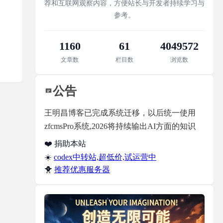
荐和互联网观察内容，方便站长与开发者持续学习与
参考。
1160
61
4049572
文章数
栏目数
浏览数
公告
王明昌博客已完成系统迁移，以后统一使用
zfcmsPro系统,2026将持续输出AI方面的知识
❤️ 捐助本站
☀️
codex中转站,超低价,试运营中
🐥
推荐优惠服务器