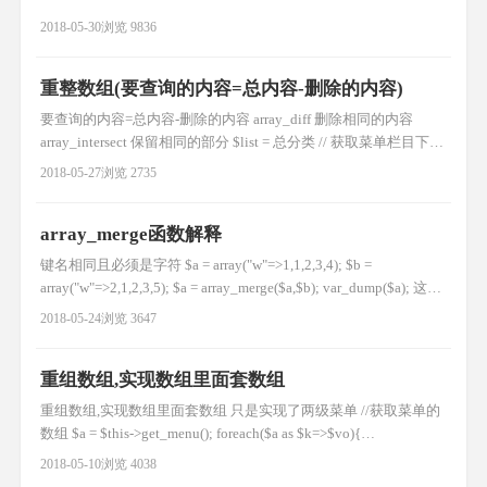
2018-05-30
浏览 9836
重整数组(要查询的内容=总内容-删除的内容)
要查询的内容=总内容-删除的内容 array_diff 删除相同的内容
array_intersect 保留相同的部分 $list = 总分类 // 获取菜单栏目下的
所有分类 $arr = []; $del_list = 要删除的分类 //获取分类数据树结构
2018-05-27
浏览 2735
//要删的 foreach($del_list as $k=>$vo){ $d[] =$vo['ci
array_merge函数解释
键名相同且必须是字符 $a = array("w"=>1,1,2,3,4); $b =
array("w"=>2,1,2,3,5); $a = array_merge($a,$b); var_dump($a); 这样
写被不被认为是字符,且还会在后面添加 $a = array("1"=>1,1,2,3,4);
2018-05-24
浏览 3647
$b = array("1"=>2,1,2,3,5
重组数组,实现数组里面套数组
重组数组,实现数组里面套数组 只是实现了两级菜单 //获取菜单的
数组 $a = $this->get_menu(); foreach($a as $k=>$vo){
if($vo['pid']==0){ //填充父类内容 $arr[$vo['cid']]['top'] =$vo ; //填充
2018-05-10
浏览 4038
子类内容 foreach($a as $k2=>$vo2){ if(