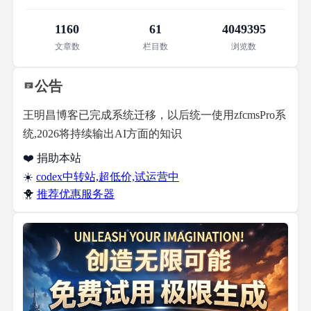
1160
61
4049395
文章数
栏目数
浏览数
公告
王明昌博客已完成系统迁移，以后统一使用zfcmsPro系
统,2026将持续输出AI方面的知识
❤️ 捐助本站
☀️
codex中转站,超低价,试运营中
🐥
推荐优惠服务器