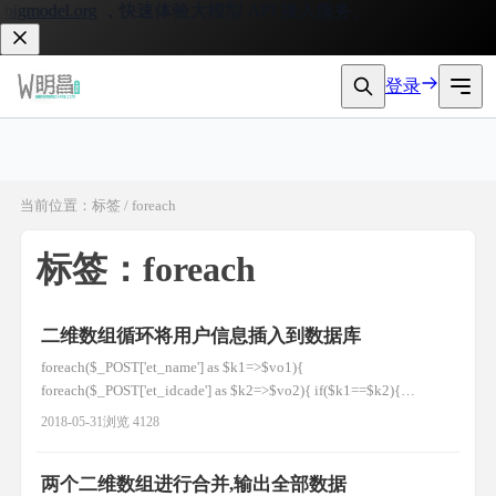
igmodel.org
，快速体验大模型 API 接入服务。
登录
当前位置：标签 / foreach
标签：foreach
二维数组循环将用户信息插入到数据库
foreach($_POST['et_name'] as $k1=>$vo1){
foreach($_POST['et_idcade'] as $k2=>$vo2){ if($k1==$k2){
$arr[$k1]['name'] = $vo1; $arr[$k1]['idcade'] = $vo2; } } }
2018-05-31
浏览 4128
foreach($arr as $k=>$v
两个二维数组进行合并,输出全部数据