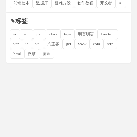
前端技术
数据库
疑难片段
软件教程
开发者
AI
标签
ss
non
pan
class
type
明言明语
function
var
id
val
淘宝客
get
www
com
http
html
微擎
密码