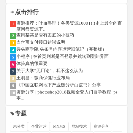
点击排行
资源推荐：吐血整理！各类资源1000T!!!史上最全的百
1
度网盘资源下...
查询某某是否有案底的小技巧
2
支付宝支付接口错误说明
3
馒头商学院 头条号内容运营班笔记（完整版）
4
小程序 | 在首页判断是否登录并跳转到登陆界面
5
体验真的很重要
6
关于大学“无用论”，我不这么认为
7
王明昌：微商保健行业布局
8
《中国互联网地下产业链分析白皮书》分享
9
资源分享 | photoshop2018视频全套入门自学教程_ps
10
零...
专题
未分类
企业运营
MYMS
网站技术
资源分享