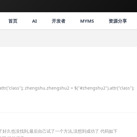
首页
AI
开发者
MYMS
资源分享
tr("class"); zhengshu.zhengshu2 = $("#zhengshu2").attr("class");
找了好久也没找到,最后自己试了一个方法,没想到成功了 代码如下