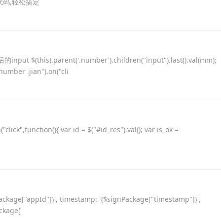
HP代码,轻松搞定
s).parent('.number').children("input").last().val(mm);
mber .jian").on("cli
click",function(){ var id = $("#id_res").val(); var is_ok =
age["appId"]}', timestamp: '{$signPackage["timestamp"]}',
ackage[