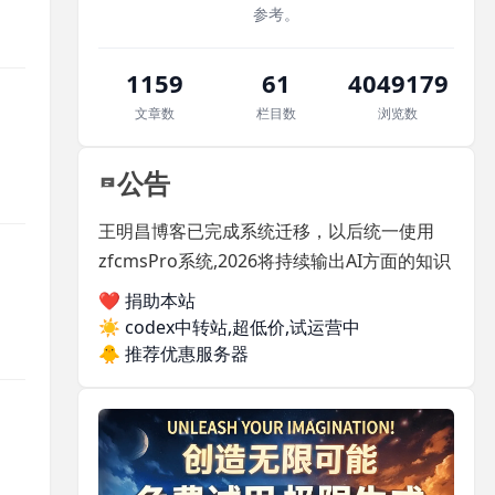
参考。
1159
61
4049179
文章数
栏目数
浏览数
公告
王明昌博客已完成系统迁移，以后统一使用
zfcmsPro系统,2026将持续输出AI方面的知识
❤️ 捐助本站
☀️
codex中转站,超低价,试运营中
🐥
推荐优惠服务器