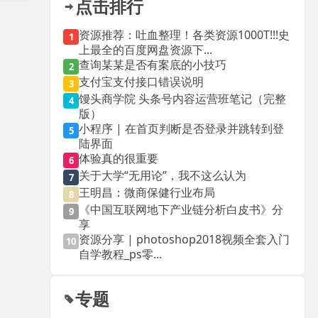
点击排行
资源推荐：吐血整理！各类资源1000T!!!史
1
上最全的百度网盘资源下...
查询某某是否有案底的小技巧
2
支付宝支付接口错误说明
3
馒头商学院 头条号内容运营班笔记（完整
4
版）
小程序 | 在首页判断是否登录并跳转到登
5
陆界面
体验真的很重要
6
关于大学“无用论”，我不这么认为
7
王明昌：微商保健行业布局
8
《中国互联网地下产业链分析白皮书》分
9
享
资源分享 | photoshop2018视频全套入门
10
自学教程_ps零...
专题