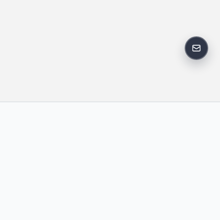
反馈邮
政策
友情链接
IT老李
中国博客联盟
卢松松博客