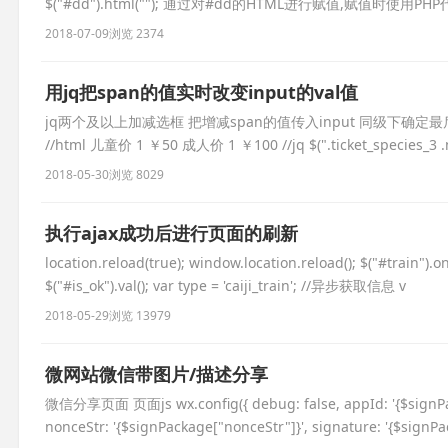
$("#dd").html(""); 通过对#dd的HTML进行赋值,赋值时使用P
2018-07-09
浏览 2374
用jq把span的值实时改变input的val值
jq两个及以上加减选框 把增减span的值传入input 同级下确定最后的input $(thi
//html 儿童价 1 ￥50 成人价 1 ￥100 //jq $(".ticket_species_3 .nu
2018-05-30
浏览 8029
执行ajax成功后进行页面的刷新
location.reload(true); window.location.reload(); $("#train").on("
$("#is_ok").val(); var type = 'caiji_train'; //异步获取信息 v
2018-05-29
浏览 13979
微网站微信带图片/描述分享
微信分享页面 页面js wx.config({ debug: false, appId: '{$signPack
nonceStr: '{$signPackage["nonceStr"]}', signature: '{$signP