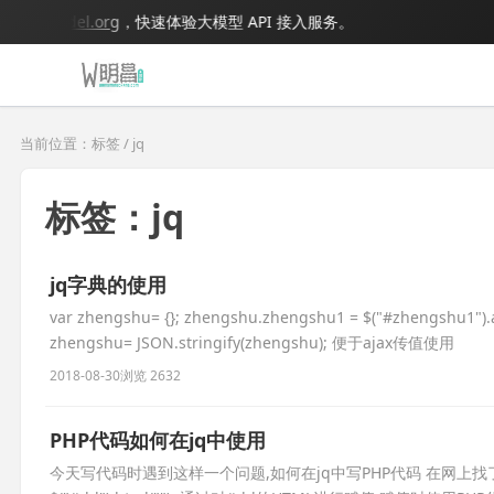
igmodel.org
，快速体验大模型 API 接入服务。
当前位置：标签 / jq
标签：jq
jq字典的使用
var zhengshu= {}; zhengshu.zhengshu1 = $("#zhengshu1").at
zhengshu= JSON.stringify(zhengshu); 便于ajax传值使用
2018-08-30
浏览 2632
PHP代码如何在jq中使用
今天写代码时遇到这样一个问题,如何在jq中写PHP代码 在网上