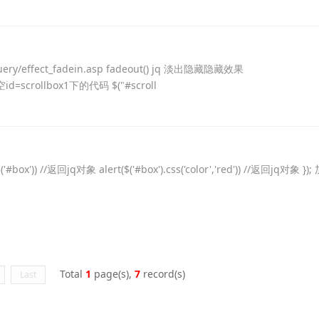
uery/effect_fadein.asp fadeout() jq 淡出隐藏隐藏效果
/清空id=scrollbox1下的代码 $("#scroll
'#box')) //返回jq对象 alert($('#box').css('color','red')) //返回jq对象 });
Total
1
page(s),
7
record(s)
Last