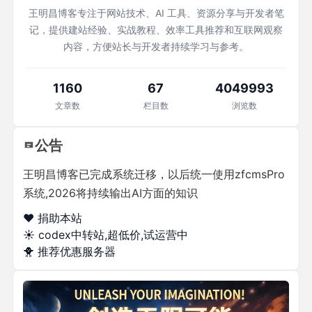
王明昌博客专注于网站技术、AI 工具、资源分享与开发者笔
记，提供建站经验、实战教程、效率工具推荐和互联网观察
内容，方便站长与开发者持续学习与参考。
1160
67
4049993
文章数
栏目数
浏览数
公告
王明昌博客已完成系统迁移，以后统一使用zfcmsPro
系统,2026将持续输出AI方面的知识
❤️ 捐助本站
☀️
codex中转站,超低价,试运营中
🐥
推荐优惠服务器