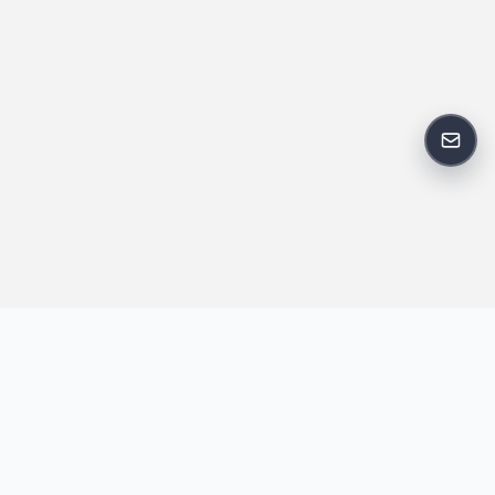
反馈
王明昌博客专注于网站技术、AI 工具、资源分享与开发者笔记，提
供建站经验、实战教程、效率工具推荐和互联网观察内容，方便站