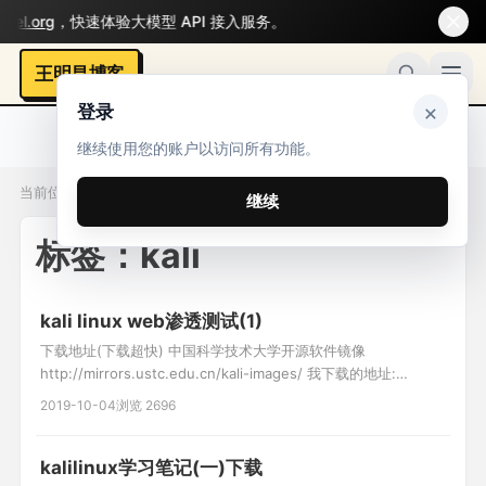
l.org
，快速体验大模型 API 接入服务。
王明昌博客
×
登录
继续使用您的账户以访问所有功能。
当前位置：标签 / kali
继续
标签：kali
kali linux web渗透测试(1)
下载地址(下载超快) 中国科学技术大学开源软件镜像
http://mirrors.ustc.edu.cn/kali-images/ 我下载的地址:
http://iso.mirrors.ustc.edu.cn/kali-images/kali-2018.4/kali-
2019-10-04
浏览 2696
linux-2018.4-amd64.iso 安装 debian7 基础修改 设置更新源 v
kalilinux学习笔记(一)下载