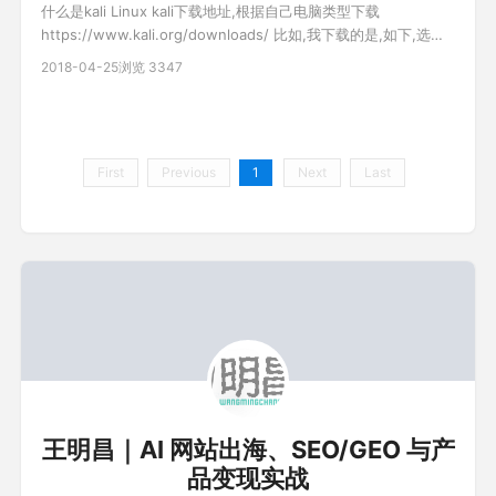
什么是kali Linux kali下载地址,根据自己电脑类型下载
https://www.kali.org/downloads/ 比如,我下载的是,如下,选择
Torrent可使用迅雷等工具下载,速度相当快 下载虚拟机,在虚拟机
2018-04-25
浏览 3347
中安装运行 安装时版本选择debian64位(根据电脑系统位数决定)
相关文章: vm虚拟机12下载
First
Previous
1
Next
Last
王明昌｜AI 网站出海、SEO/GEO 与产
品变现实战