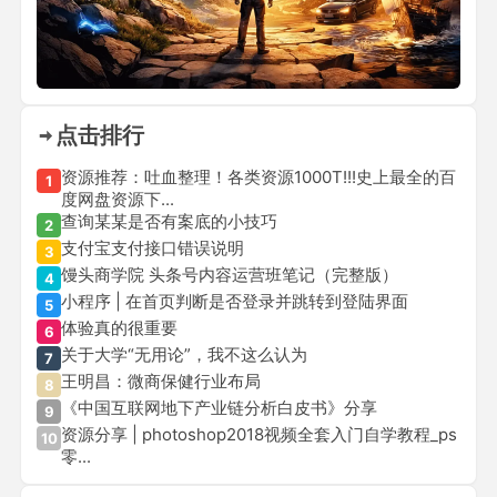
点击排行
资源推荐：吐血整理！各类资源1000T!!!史上最全的百
1
度网盘资源下...
查询某某是否有案底的小技巧
2
支付宝支付接口错误说明
3
馒头商学院 头条号内容运营班笔记（完整版）
4
小程序 | 在首页判断是否登录并跳转到登陆界面
5
体验真的很重要
6
关于大学“无用论”，我不这么认为
7
王明昌：微商保健行业布局
8
《中国互联网地下产业链分析白皮书》分享
9
资源分享 | photoshop2018视频全套入门自学教程_ps
10
零...