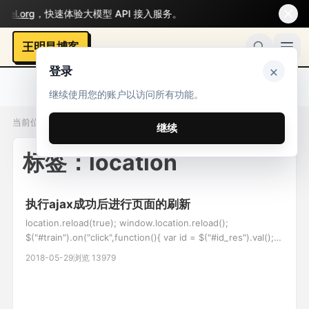
l.org
，快速体验大模型 API 接入服务。
王明昌博客
×
登录
继续使用您的账户以访问所有功能。
当前位置：标签 / location
继续
标签：location
执行ajax成功后进行页面的刷新
location.reload(true); window.location.reload();
$("#train").on("click",function(){ var id = $("#id_res").val();
var is_ok = $("#is_ok").val(); var type = 'caiji_train'; //异步获
2018-05-29
浏览 13979
取信息 v