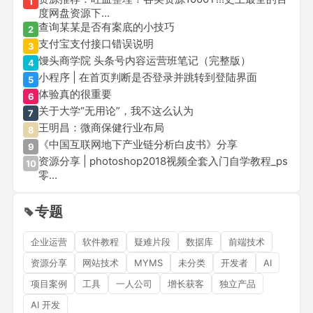
1
度网盘资源下...
查询某某是否有案底的小技巧
2
支付宝支付接口错误说明
3
馒头商学院 头条号内容运营班笔记（完整版）
4
小程序 | 在首页判断是否登录并跳转到登陆界面
5
体验真的很重要
6
关于大学“无用论”，我不这么认为
7
王明昌：微商保健行业布局
8
《中国互联网地下产业链分析白皮书》分享
9
资源分享 | photoshop2018视频全套入门自学教程_ps
10
零...
专题
企业运营
软件教程
疑难片段
数据库
前端技术
资源分享
网站技术
MYMS
未分类
开发者
AI
项目案例
工具
一人公司
增长获客
独立产品
AI 开发