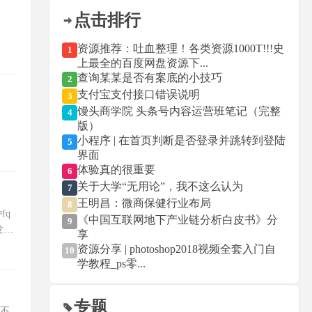
点击排行
资源推荐：吐血整理！各类资源1000T!!!史
1
上最全的百度网盘资源下...
查询某某是否有案底的小技巧
2
支付宝支付接口错误说明
3
馒头商学院 头条号内容运营班笔记（完整
4
版）
小程序 | 在首页判断是否登录并跳转到登陆
5
界面
体验真的很重要
6
关于大学“无用论”，我不这么认为
7
王明昌：微商保健行业布局
8
fq
《中国互联网地下产业链分析白皮书》分
9
发现
享
资源分享 | photoshop2018视频全套入门自
10
学教程_ps零...
专题
打不