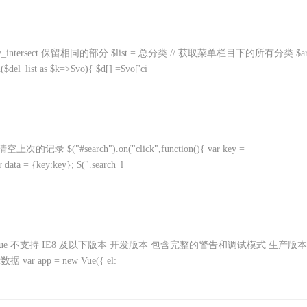
ntersect 保留相同的部分 $list = 总分类 // 获取菜单栏目下的所有分类 $ar
ist as $k=>$vo){ $d[] =$vo['ci
search").on("click",function(){ var key =
ata = {key:key}; $(".search_l
/v2/guide/ 安装 Vue 不支持 IE8 及以下版本 开发版本 包含完整的警告和调试模式 生产版
var app = new Vue({ el: