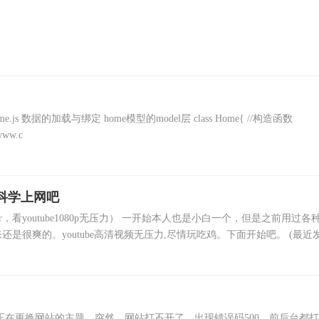
er层 home.js 数据的加载与绑定 home模型的model层 class Home{ //构造函数
/www.c
始科学上网吧
看youtube1080p无压力） ​​一开始本人也是小白一个，但是之前用过各种
很爽的。youtube高清视频无压力,尽情玩吃鸡。下面开始吧。 (最近
正在更换网站的主题，突然，网站打不开了，出现错误码500，前后台都