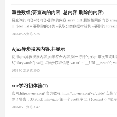
重整数组(要查询的内容=总内容-删除的内容)
要查询的内容=总内容-删除的内容 array_diff 删除相同的内容 array_i
[]; $del_list = 要删除的分类 //获取分类数据树结构 //要删的 foreach($del_l
2018-05-27
浏览 2735
Ajax异步搜索内容,并显示
使用ajax异步搜索内容,如果符合内容,则一行行的显示,每次查询时清空上次的记录 $("#
$("#keywords").val(); //异步获取信息 var url = '__URL__/search'; var d
2018-05-27
浏览 5085
vue学习初体验(1)
官网:https://vuejs.org/ 官方教程:https://cn.vuejs.org
除了警告，30.90KB min+gzip 第一个vue程序 11 {{content}} //显示数据 
2018-05-19
浏览 3342