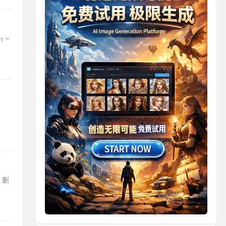
r =
本 删