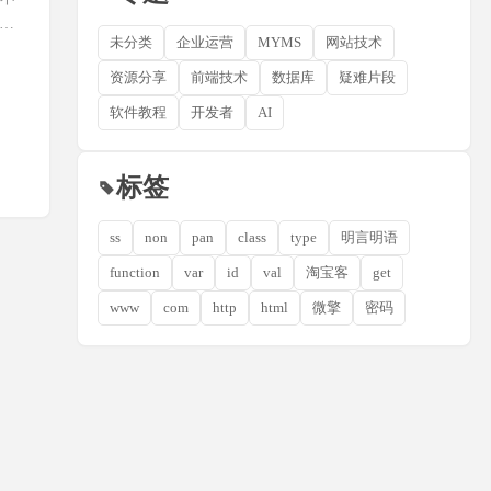
这才
未分类
企业运营
MYMS
网站技术
资源分享
前端技术
数据库
疑难片段
软件教程
开发者
AI
标签
ss
non
pan
class
type
明言明语
function
var
id
val
淘宝客
get
www
com
http
html
微擎
密码