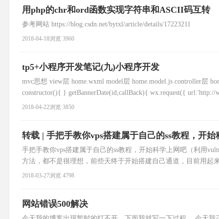
用php的chr和ord函数实现字符串和ASCII码互转
参考网站 https://blog.csdn.net/bytxl/article/details/17223211
2018-04-18
浏览 3960
tp5+小程序开发笔记(九)小程序开发
mvc思想 view层 home.wxml model层 home.model.js controll
constructor(){ } getBannerDate(id,callBack){ wx.request({ url:'http:/
2018-04-22
浏览 3850
转载 | 手把手教你vps搭建属于自己的ss教程，开
手把手教你vps搭建属于自己的ss教程，开始科学上网吧（利用vultr，
方法，都不是很理想，前些天终于开始搭建自己通道，目前用起来还是
有时新申请的虚拟机ping不通，ssh putty无法连接 现象，可
2018-03-27
浏览 4798
网站错误500解决
今天我的博客出现暂时的打不开，下面我就写一下过程。 今天我