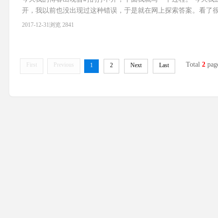
开，我以前也没出现过这种错误，于是就在网上探索答案。看了很多贴
恍然大悟 于是乎，通过ftp查看网站源码，把主题文件夹改名，
2017-12-31
浏览 2841
Total
2
pag
First
Previous
1
2
Next
Last