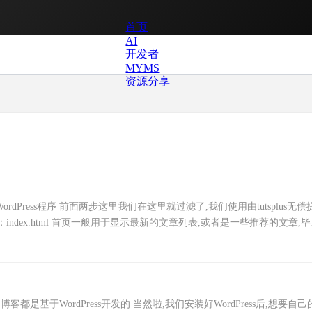
首页
AI
开发者
MYMS
资源分享
ordPress程序 前面两步这里我们在这里就过滤了,我们使用由tutsplus无偿
首页：index.html 首页一般用于显示最新的文章列表,或者是一些推荐的文章,
都是基于WordPress开发的 当然啦,我们安装好WordPress后,想要自己