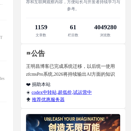
荐和互联网观察内容，方便站长与开发者持续学习与
简
参考。
1159
61
4049280
文章数
栏目数
浏览数
OT
公告
王明昌博客已完成系统迁移，以后统一使用
zfcmsPro系统,2026将持续输出AI方面的知识
des
❤️ 捐助本站
☀️
codex中转站,超低价,试运营中
🐥
推荐优惠服务器