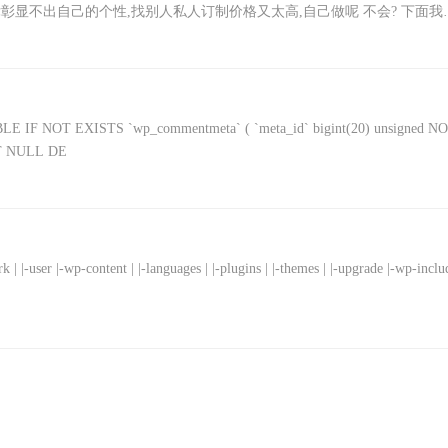
彰显不出自己的个性,找别人私人订制价格又太高,自己做呢 不会? 下面我
T EXISTS `wp_commentmeta` ( `meta_id` bigint(20) unsigned N
OT NULL DE
k | |-user |-wp-content | |-languages | |-plugins | |-themes | |-upgrade |-wp-inclu