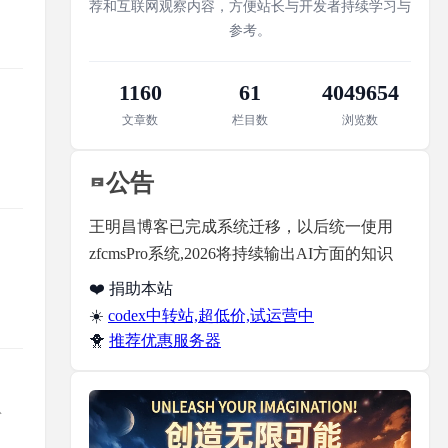
荐和互联网观察内容，方便站长与开发者持续学习与
参考。
1160
61
4049654
文章数
栏目数
浏览数
公告
王明昌博客已完成系统迁移，以后统一使用
zfcmsPro系统,2026将持续输出AI方面的知识
❤️ 捐助本站
☀️
codex中转站,超低价,试运营中
🐥
推荐优惠服务器
息