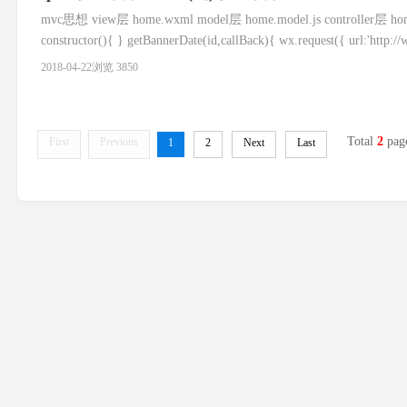
mvc思想 view层 home.wxml model层 home.model.js controll
constructor(){ } getBannerDate(id,callBack){ wx.request({ url:'http:/
2018-04-22
浏览 3850
Total
2
pag
First
Previous
1
2
Next
Last