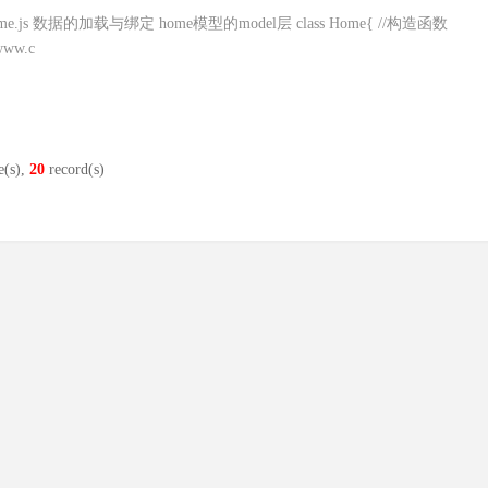
er层 home.js 数据的加载与绑定 home模型的model层 class Home{ //构造函数
/www.c
e(s),
20
record(s)