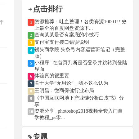
点击排行
资源推荐：吐血整理！各类资源1000T!!!史
1
的字
上最全的百度网盘资源下...
查询某某是否有案底的小技巧
2
支付宝支付接口错误说明
3
馒头商学院 头条号内容运营班笔记（完整
4
版）
小程序 | 在首页判断是否登录并跳转到登陆
5
界面
体验真的很重要
6
关于大学“无用论”，我不这么认为
7
王明昌：微商保健行业布局
8
《中国互联网地下产业链分析白皮书》分
9
享
资源分享 | photoshop2018视频全套入门自
10
学教程_ps零...
专题