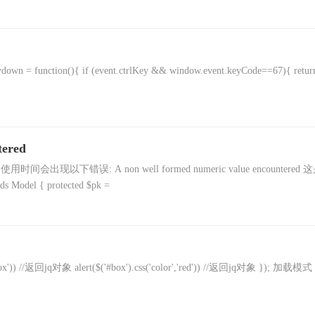
eydown = function(){ if (event.ctrlKey && window.event.keyCode==67){ retur
tered
用时间会出现以下错误: A non well formed numeric value encountered 
el { protected $pk =
box')) //返回jq对象 alert($('#box').css('color','red')) //返回jq对象 }); 加载模式