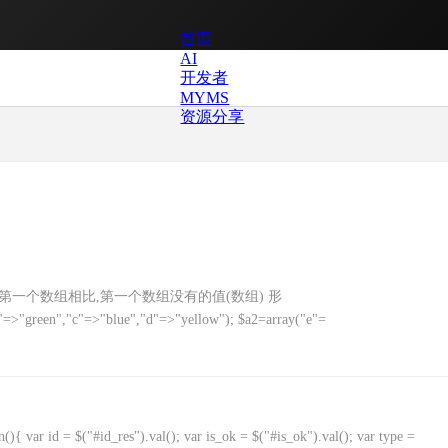
首页
AI
开发者
MYMS
资源分享
返回与第一个数组相比,第一个数组没有的值(数组) 形
b"=>"green","c"=>"blue","d"=>"yellow"); $a2=array("e"=
n(){ var id = $("#id_res").val(); var is_ok = $("#is_ok").val(); var type =