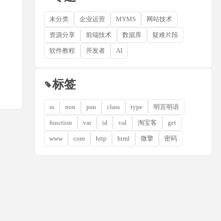
未分类
企业运营
MYMS
网站技术
资源分享
前端技术
数据库
疑难片段
软件教程
开发者
AI
标签
ss
non
pan
class
type
明言明语
function
var
id
val
淘宝客
get
www
com
http
html
微擎
密码