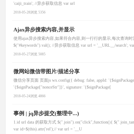
'caiji_train'; //异步获取信息 var url
2018-05-28
浏览 5356
Ajax异步搜索内容,并显示
使用ajax异步搜索内容,如果符合内容,则一行行的显示,每次查询时清空上次的记录 $("#
$("#keywords").val(); //异步获取信息 var url = '__URL__/search'; var d
2018-05-27
浏览 5085
微网站微信带图片/描述分享
微信分享页面 页面js wx.config({ debug: false, appId: '{$signPackage["ap
'{$signPackage["nonceStr"]}', signature: '{$signPackage[
2018-05-24
浏览 4866
事例 | jq异步提交(整理中...)
1.id url data 的获取方式 $(".join").on("click",function(){ $(".join_
var id=$(this).attr('rel');// var url = '__U