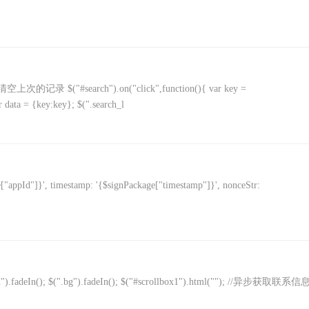
search").on("click",function(){ var key =
ata = {key:key}; $(".search_l
pId"]}', timestamp: '{$signPackage["timestamp"]}', nonceStr:
tan").fadeIn(); $(".bg").fadeIn(); $("#scrollbox1").html(""); //异步获取联系信