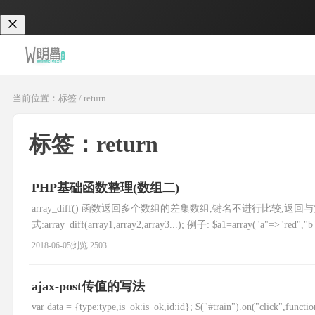
当前位置：标签 / return
标签：return
PHP基础函数整理(数组二)
array_diff() 函数返回多个数组的差集数组,键名不进行比较,
式:array_diff(array1,array2,array3...); 例子: $a1=array("a"=>"red","
2018-06-05
浏览 2503
ajax-post传值的写法
var data = {type:type,is_ok:is_ok,id:id}; $("#train").on("click",functio