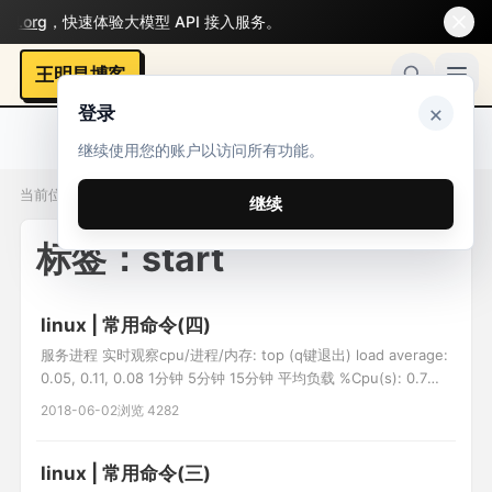
org
，快速体验大模型 API 接入服务。
王明昌博客
×
登录
继续使用您的账户以访问所有功能。
当前位置：标签 / start
继续
标签：start
linux | 常用命令(四)
服务进程 实时观察cpu/进程/内存: top (q键退出) load average:
0.05, 0.11, 0.08 1分钟 5分钟 15分钟 平均负载 %Cpu(s): 0.7
us, 1.4 sy, 0.0 ni, 97.8 id, 0.0 wa, 0.0 hi, 0.0 si, 0.0 st 空闲率
2018-06-02
浏览 4282
97.8 id 越大越好 KiB Mem : 3
linux | 常用命令(三)