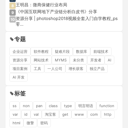
王明昌：微商保健行业布局
8
《中国互联网地下产业链分析白皮书》分享
9
资源分享 | photoshop2018视频全套入门自学教程_ps
10
零...
专题
企业运营
软件教程
疑难片段
数据库
前端技术
资源分享
网站技术
MYMS
未分类
开发者
AI
项目案例
工具
一人公司
增长获客
独立产品
AI 开发
标签
ss
non
pan
class
type
明言明语
function
var
id
val
淘宝客
get
www
com
http
html
微擎
密码