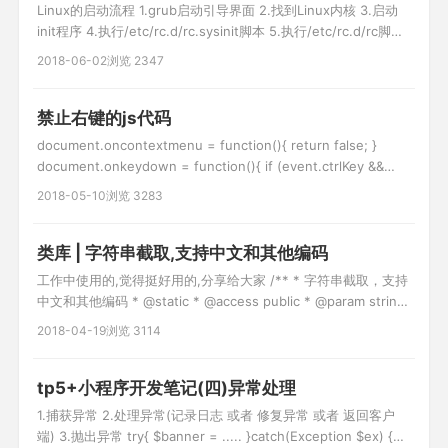
Linux的启动流程 1.grub启动引导界面 2.找到Linux内核 3.启动
init程序 4.执行/etc/rc.d/rc.sysinit脚本 5.执行/etc/rc.d/rc脚本
并进入第三级别 6.启动以s开头的标记文件 7.启
2018-06-02
浏览 2347
动/etc/rc.d/rc.local 8.进入登录界面 如何设置一个程序的开机启
动 vi /etc/rc.d/rc.loca
禁止右键的js代码
document.oncontextmenu = function(){ return false; }
document.onkeydown = function(){ if (event.ctrlKey &&
window.event.keyCode==67){ return false; } }
2018-05-10
浏览 3283
document.body.oncopy = func
类库 | 字符串截取,支持中文和其他编码
工作中使用的,觉得挺好用的,分享给大家 /** * 字符串截取，支持
中文和其他编码 * @static * @access public * @param string
$str 需要转换的字符串 * @param string $start 开始位置 *
2018-04-19
浏览 3114
@param string $length 截取长度 * @param string $charset
tp5+小程序开发笔记(四)异常处理
1.捕获异常 2.处理异常(记录日志 或者 修复异常 或者 返回客户
端) 3.抛出异常 try{ $banner = ..... }catch(Exception $ex) {