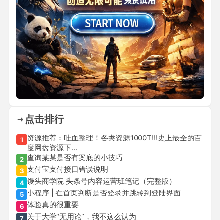
点击排行
资源推荐：吐血整理！各类资源1000T!!!史上最全的百
1
度网盘资源下...
查询某某是否有案底的小技巧
2
支付宝支付接口错误说明
3
馒头商学院 头条号内容运营班笔记（完整版）
4
小程序 | 在首页判断是否登录并跳转到登陆界面
5
体验真的很重要
6
关于大学“无用论”，我不这么认为
7