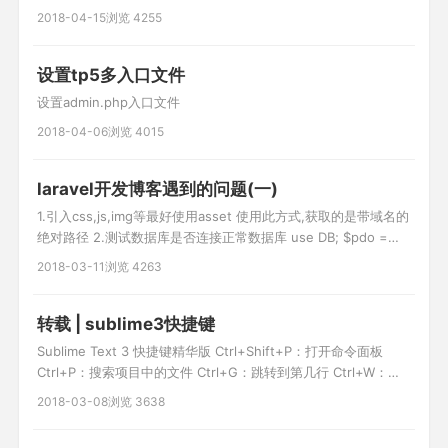
$err = [ 'error_code=>'10001, 'msg'=>$ex->getMessage() ];
2018-04-15
浏览 4255
return json($err,400); } 200是正确获得
设置tp5多入口文件
设置admin.php入口文件
2018-04-06
浏览 4015
laravel开发博客遇到的问题(一)
1.引入css,js,img等最好使用asset 使用此方式,获取的是带域名的
绝对路径 2.测试数据库是否连接正常数据库 use DB; $pdo =
DB::connection()->getPdo(); dd($pdo); 3.引入第三方类
2018-03-11
浏览 4263
laravel,没有现成的验证码函数,需要引入验证码类 引入:
require_once('resource/co
转载 | sublime3快捷键
Sublime Text 3 快捷键精华版 Ctrl+Shift+P：打开命令面板
Ctrl+P：搜索项目中的文件 Ctrl+G：跳转到第几行 Ctrl+W：关
闭当前打开文件 Ctrl+Shift+W：关闭所有打开文件
2018-03-08
浏览 3638
Ctrl+Shift+V：粘贴并格式化 Ctrl+D：选择单词，重复可增加选
择下一个相同的单词 Ctrl+L：选择行，重复可依次增加选择下一