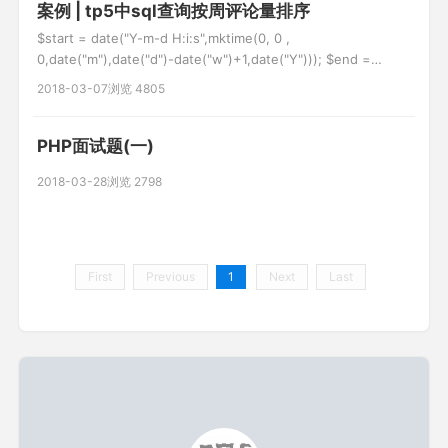
案例 | tp5中sql查询按周评论量排序
$start = date("Y-m-d H:i:s",mktime(0, 0 ,
0,date("m"),date("d")-date("w")+1,date("Y"))); $end =
date("Y-m-d H:i:s",mktime(23,59,59,date("m"),date("d")-
2018-03-07
浏览 4805
date("w")+7,date("Y"))); // d
PHP面试题(一)
2018-03-28
浏览 2798
First
Previous
1
Next
Last