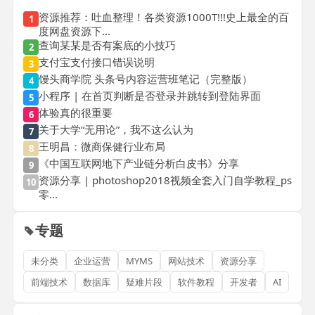
资源推荐：吐血整理！各类资源1000T!!!史上最全的百
1
度网盘资源下...
查询某某是否有案底的小技巧
2
支付宝支付接口错误说明
3
馒头商学院 头条号内容运营班笔记（完整版）
4
小程序 | 在首页判断是否登录并跳转到登陆界面
5
体验真的很重要
6
关于大学“无用论”，我不这么认为
7
王明昌：微商保健行业布局
8
《中国互联网地下产业链分析白皮书》分享
9
资源分享 | photoshop2018视频全套入门自学教程_ps
10
零...
专题
未分类
企业运营
MYMS
网站技术
资源分享
前端技术
数据库
疑难片段
软件教程
开发者
AI