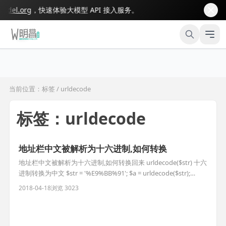
el.org
，快速体验大模型 API 接入服务。
当前位置：标签 / urldecode
标签：urldecode
地址栏中文被解析为十六进制,如何转换
地址栏中文被解析为十六进制,如何转换回来 urldecode($str) 十六
进制转换为中文 $str = '%E9%BB%91'; $a = urldecode($str);
var_dump($a); //string(3) "黑" 中文转换为十六进制 $b =
2018-04-18
浏览 3023
urlencode('星期二'); var_dump($b); //%E6%98%9F%E6