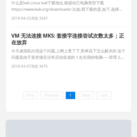
什么是kali Linux kali下载地址,根据自己电脑类型下载
https://www.kali.org/downloads/ 比如,我下载的是,如下,选择
Torrent可使用迅雷等工具下载,速度相当快 下载虚拟机,在虚拟机
2018-04-25
浏览 3347
中安装运行 安装时版本选择debian64位(根据电脑系统位数决定)
相关文章: vm虚拟机12下载
VM 无法连接 MKS: 套接字连接尝试次数太多；正
在放弃
今天虚拟机出现这个问题,上网上查了下,简单说下怎么解决的 这个
问题是由于某些项目没有启动造成的 1.右击我的电脑-----管理 2.点
击服务---如图所示,依次启动图中选中的服务 ok,之后再重启虚拟
2018-03-07
浏览 3675
机, 打开了完美解决
First
Previous
1
Next
Last