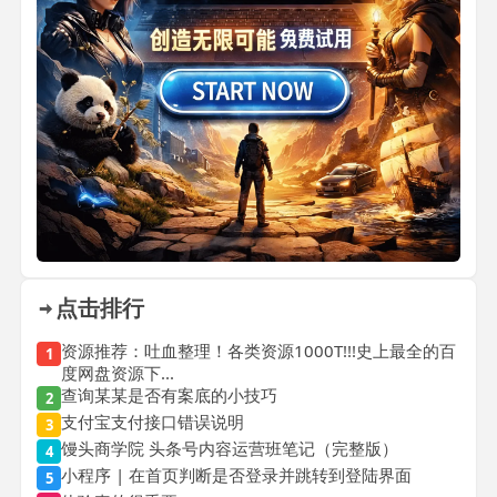
点击排行
资源推荐：吐血整理！各类资源1000T!!!史上最全的百
1
度网盘资源下...
查询某某是否有案底的小技巧
2
支付宝支付接口错误说明
3
馒头商学院 头条号内容运营班笔记（完整版）
4
小程序 | 在首页判断是否登录并跳转到登陆界面
5