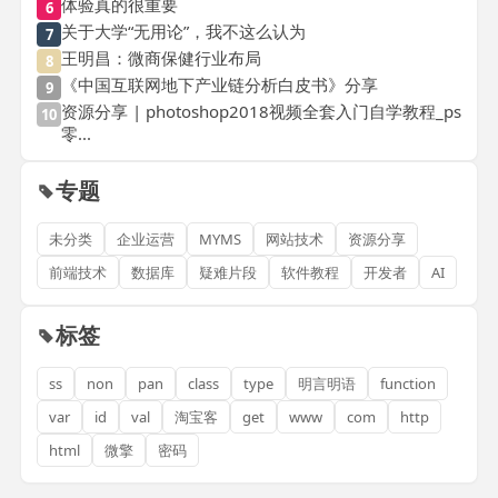
体验真的很重要
6
关于大学“无用论”，我不这么认为
7
王明昌：微商保健行业布局
8
《中国互联网地下产业链分析白皮书》分享
9
资源分享 | photoshop2018视频全套入门自学教程_ps
10
零...
专题
未分类
企业运营
MYMS
网站技术
资源分享
前端技术
数据库
疑难片段
软件教程
开发者
AI
标签
ss
non
pan
class
type
明言明语
function
var
id
val
淘宝客
get
www
com
http
html
微擎
密码