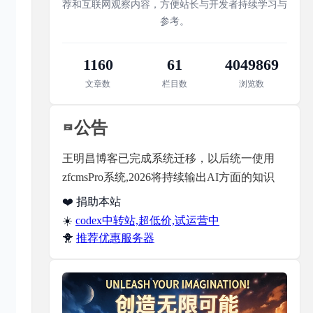
荐和互联网观察内容，方便站长与开发者持续学习与
参考。
1160
61
4049869
文章数
栏目数
浏览数
公告
王明昌博客已完成系统迁移，以后统一使用
zfcmsPro系统,2026将持续输出AI方面的知识
❤️ 捐助本站
☀️
codex中转站,超低价,试运营中
🐥
推荐优惠服务器