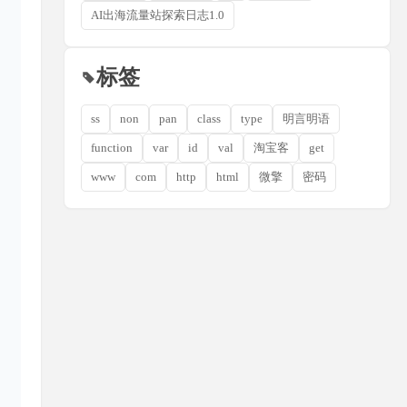
AI出海流量站探索日志1.0
标签
ss
non
pan
class
type
明言明语
function
var
id
val
淘宝客
get
www
com
http
html
微擎
密码