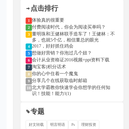
点击排行
体验真的很重要
1
付费阅读时代，你会为阅读买单吗？
2
董明珠和王健林联手造车了！王健林：不
3
多，也就5个亿，相信董总的眼光
2017，好好抓住鸡会
4
想做好营销？你泡过几个妞？
5
会计从业资格证2016视频+ppt资料下载
6
淘宝客||积分话术
7
你的心中住着一个魔鬼
8
分享几个在线获取临时邮箱
9
北大学霸教你快速学会你想学的任何知
10
识！技能！能力!(1)
专题
好文转载
明言明语
Ps
理财投资