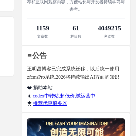
荐和互联网观察内容，方便站长与开发者持续学习与
参考。
1159
61
4049215
文章数
栏目数
浏览数
公告
王明昌博客已完成系统迁移，以后统一使用
zfcmsPro系统,2026将持续输出AI方面的知识
❤️ 捐助本站
☀️
codex中转站,超低价,试运营中
🐥
推荐优惠服务器