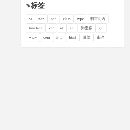
标签
ss
non
pan
class
type
明言明语
function
var
id
val
淘宝客
get
www
com
http
html
微擎
密码