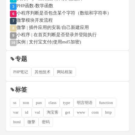
PHP函数-数学函数
5
小程序判断是否包含某个字符（数组和字符串）
6
微擎模块开发流程
7
微擎 | 插件应用的安装/自己新建应用
8
小程序 | 在首页判断是否登录并登陆执行
9
实例 | 支付宝支付(使用md5加密)
10
专题
PHP笔记
其他技术
网站框架
标签
ss
non
pan
class
type
明言明语
function
var
id
val
淘宝客
get
www
com
http
html
微擎
密码