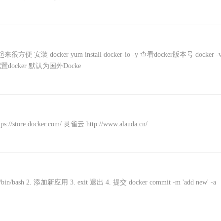
装 docker yum install docker-io -y 查看docker版本号 docker -
on 配置docker 默认为国外Docke
://store.docker.com/ 灵雀云 http://www.alauda.cn/
bin/bash 2. 添加新应用 3. exit 退出 4. 提交 docker commit -m 'add new' -a