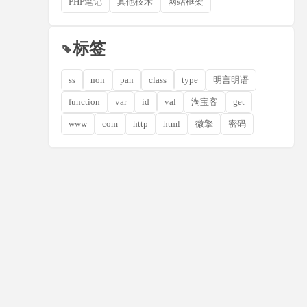
PHP笔记
其他技术
网站框架
标签
ss
non
pan
class
type
明言明语
function
var
id
val
淘宝客
get
www
com
http
html
微擎
密码