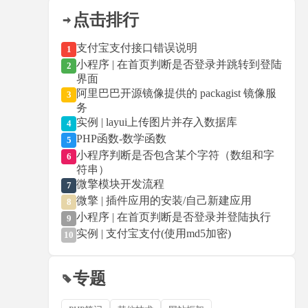
点击排行
支付宝支付接口错误说明
1
小程序 | 在首页判断是否登录并跳转到登陆
2
界面
阿里巴巴开源镜像提供的 packagist 镜像服
3
务
实例 | layui上传图片并存入数据库
4
PHP函数-数学函数
5
小程序判断是否包含某个字符（数组和字
6
符串）
微擎模块开发流程
7
微擎 | 插件应用的安装/自己新建应用
8
小程序 | 在首页判断是否登录并登陆执行
9
实例 | 支付宝支付(使用md5加密)
10
专题