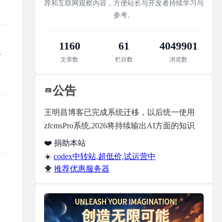
荐和互联网观察内容，方便站长与开发者持续学习与
参考。
1160
61
4049901
v
文章数
栏目数
浏览数
公告
王明昌博客已完成系统迁移，以后统一使用
zfcmsPro系统,2026将持续输出AI方面的知识
❤️ 捐助本站
☀️
codex中转站,超低价,试运营中
🐥
推荐优惠服务器