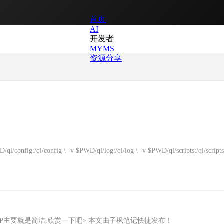
首页
AI
开发者
MYMS
资源分享
l/config \ -v $PWD/ql/log:/ql/log \ -v $PWD/ql/scripts:/ql/scripts 
ewZWoN/lTKfePfP主要就是简洁,欣赏一下吧> 本文由子枫笔记快捷发布！