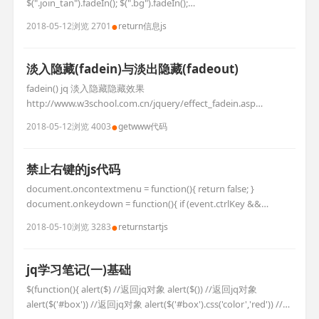
$(".join_tan").fadeIn(); $(".bg").fadeIn();
$("#scrollbox1").html(""); //异步获取联系信息 var
●
2018-05-12
浏览 2701
return
信息
js
id=$(this).attr('rel');// var url = '__U
淡入隐藏(fadein)与淡出隐藏(fadeout)
fadein() jq 淡入隐藏隐藏效果
http://www.w3school.com.cn/jquery/effect_fadein.asp
fadeout() jq 淡出隐藏隐藏效果
●
2018-05-12
浏览 4003
get
www
代码
http://www.w3school.com.cn/jquery/effect_fadeout.asp //清空
id=scrollbox1下的代码 $("#scroll
禁止右键的js代码
document.oncontextmenu = function(){ return false; }
document.onkeydown = function(){ if (event.ctrlKey &&
window.event.keyCode==67){ return false; } }
●
2018-05-10
浏览 3283
return
start
js
document.body.oncopy = func
jq学习笔记(一)基础
$(function(){ alert($) //返回jq对象 alert($()) //返回jq对象
alert($('#box')) //返回jq对象 alert($('#box').css('color','red')) //返