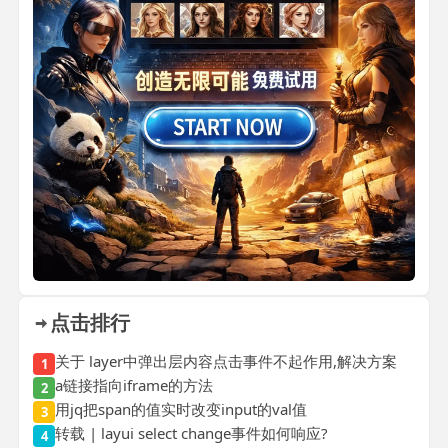
点击排行
关于 layer中弹出层内容点击事件不起作用,解决方案
1
a链接指向iframe的方法
2
用jq把span的值实时改变input的val值
3
转载 | layui select change事件如何响应?
4