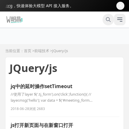
org
，快速体验大模型 API 接入服务。
当前位置：首页 >
前端技术
>
JQuery/js
JQuery/js
jq中的延时操作setTimeout
//使用了layer $('.tj_form').on('click',function(){ //
layer.msg('hello'); var data = $('#meeting_form
input').serializeArray(); $.ajax({ type:'post',
2018-06-28
浏览 2683
url:'__APP__/default/tj_meeting.h
js打开新页面与在新窗口打开