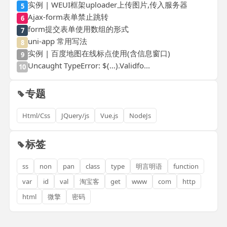
实例 | WEUI框架uploader上传图片,传入服务器
5
Ajax-form表单禁止跳转
6
form提交表单使用数组的形式
7
uni-app 常用写法
8
实例 | 百度地图在线标点使用(含信息窗口)
9
Uncaught TypeError: $(...).Validfo...
10
专题
Html/Css
JQuery/js
Vue.js
NodeJs
标签
ss
non
pan
class
type
明言明语
function
var
id
val
淘宝客
get
www
com
http
html
微擎
密码