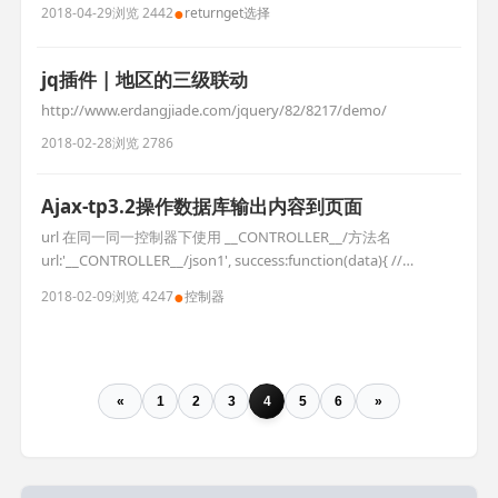
回jq对象 }); 加载模式 $(document).ready(function(){ }); 简写形
●
2018-04-29
浏览 2442
return
get
选择
式: $(funct
jq插件 | 地区的三级联动
http://www.erdangjiade.com/jquery/82/8217/demo/
2018-02-28
浏览 2786
Ajax-tp3.2操作数据库输出内容到页面
url 在同一同一控制器下使用 __CONTROLLER__/方法名
url:'__CONTROLLER__/json1', success:function(data){ //
alert(data);//输出object类型 for (var i = 0; i< data.length; i++){
●
2018-02-09
浏览 4247
控制器
$('').html(data[i].name).a
«
1
2
3
4
5
6
»