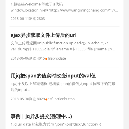
1.超链接Welcome 等效于js代码
window.location.href="http://www.wangmingchang.com/"; //
在同当前窗口中打开窗口 2.超链接Welcome 等效于js代码
2018-06-11
浏览 2803
window.open("http://www.wangmingchang.com/"); //在另外新
建窗口中打开窗口
ajax异步获取文件上传后的url
文件上传后返回url public function upload2(){ // echo ""; //
var_dump($_FILES);die; $fileName = $_FILES['file']['name'];//文
件名 $tmpName = $_FILES['file']['tmp_name'];//临时存放的目录
●
2018-06-06
浏览 4015
file
php
date
$fileError =
用jq把span的值实时改变input的val值
jq两个及以上加减选框 把增减span的值传入input 同级下确定最
后的input
$(this).parent('.number').children("input").last().val(mm);
●
2018-05-30
浏览 8029
ss
function
button
//html 儿童价 1 ￥50 成人价 1 ￥100 //jq $(".ticket_species_3
.number .jian").on("cli
事例 | jq异步提交(整理中...)
1.id url data 的获取方式 $(".join").on("click",function(){