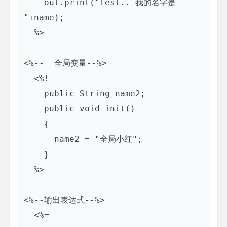
    out.print("test.. 我的名字是 
"+name);

  %>

<%--  全局变量--%>

  <%!

    public String name2;

    public void init()

    {

      name2 = "全局小红";

    }

  %>

<%--输出表达式--%>

  <%=
