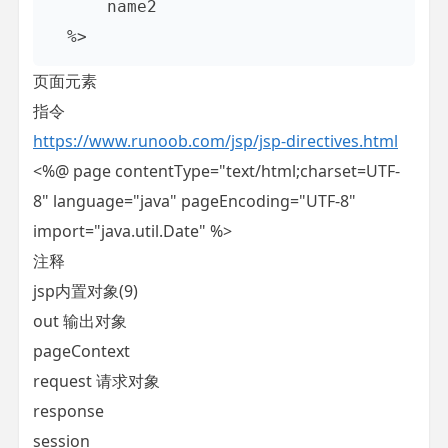
      name2

  %>
页面元素
指令
https://www.runoob.com/jsp/jsp-directives.html
<%@ page contentType="text/html;charset=UTF-
8" language="java" pageEncoding="UTF-8"
import="java.util.Date" %>
注释
jsp内置对象(9)
out 输出对象
pageContext
request 请求对象
response
session