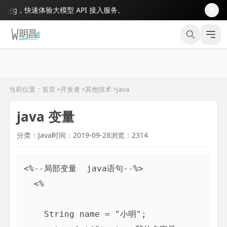
rg
，快速体验大模型 API 接入服务。
当前位置：首页 >
开发者
>
其他技术
>
Java
java 变量
分类：Java
时间：2019-09-28
浏览：2314
<%--局部变量  java语句--%>

  <%

    String name = "小明";
