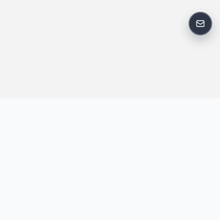
反馈
王明昌博客专注于网站技术、AI 工具、资源分享与开发者笔记，提
供建站经验、实战教程、效率工具推荐和互联网观察内容，方便站
长与开发者持续学习与参考。
跟随我们