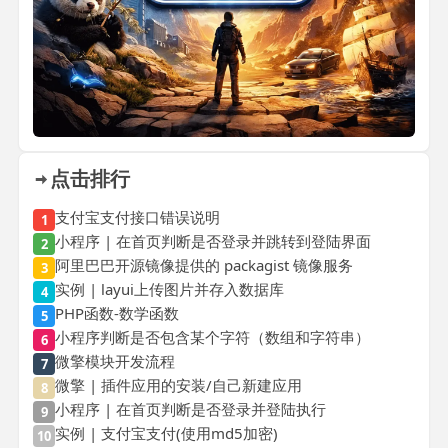
点击排行
支付宝支付接口错误说明
1
小程序 | 在首页判断是否登录并跳转到登陆界面
2
阿里巴巴开源镜像提供的 packagist 镜像服务
3
实例 | layui上传图片并存入数据库
4
PHP函数-数学函数
5
小程序判断是否包含某个字符（数组和字符串）
6
微擎模块开发流程
7
微擎 | 插件应用的安装/自己新建应用
8
小程序 | 在首页判断是否登录并登陆执行
9
实例 | 支付宝支付(使用md5加密)
10