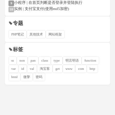
小程序 | 在首页判断是否登录并登陆执行
9
实例 | 支付宝支付(使用md5加密)
10
专题
PHP笔记
其他技术
网站框架
标签
ss
non
pan
class
type
明言明语
function
var
id
val
淘宝客
get
www
com
http
html
微擎
密码