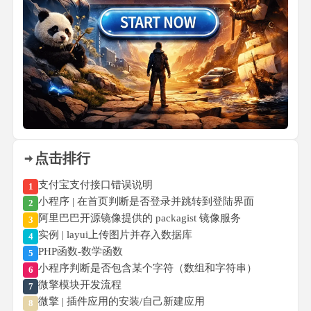
点击排行
支付宝支付接口错误说明
1
小程序 | 在首页判断是否登录并跳转到登陆界面
2
阿里巴巴开源镜像提供的 packagist 镜像服务
3
实例 | layui上传图片并存入数据库
4
PHP函数-数学函数
5
小程序判断是否包含某个字符（数组和字符串）
6
微擎模块开发流程
7
微擎 | 插件应用的安装/自己新建应用
8