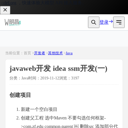
l.org
，快速体验大模型 API 接入服务。
登录
当前位置：首页 >
开发者
>
其他技术
>
Java
javaweb开发 idea ssm开发(一)
分类：Java
时间：2019-11-12
浏览：3197
创建项目
新建一个空白项目
创建父工程 选中Maven 不要勾选任何框架-
>com.zf.edu common-parent
￼ 删除src 添加部分代