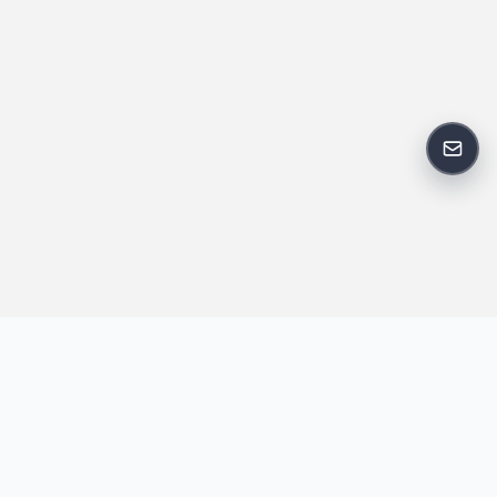
反馈
王明昌博客专注于网站技术、AI 工具、资源分享与开发者笔记，提
供建站经验、实战教程、效率工具推荐和互联网观察内容，方便站