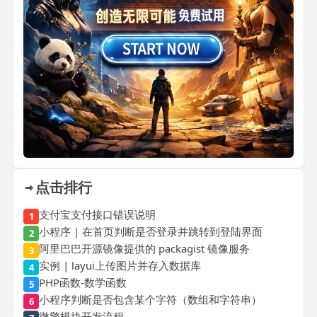
点击排行
支付宝支付接口错误说明
1
小程序 | 在首页判断是否登录并跳转到登陆界面
2
阿里巴巴开源镜像提供的 packagist 镜像服务
3
实例 | layui上传图片并存入数据库
4
PHP函数-数学函数
5
小程序判断是否包含某个字符（数组和字符串）
6
微擎模块开发流程