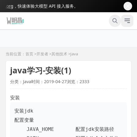
org
，快速体验大模型 API 接入服务。
当前位置：首页 >
开发者
>
其他技术
>
Java
java学习-安装(1)
分类：Java
时间：2019-04-27
浏览：2333
安装
安装jdk

配置变量

    JAVA_HOME       配置jdk安装路径
