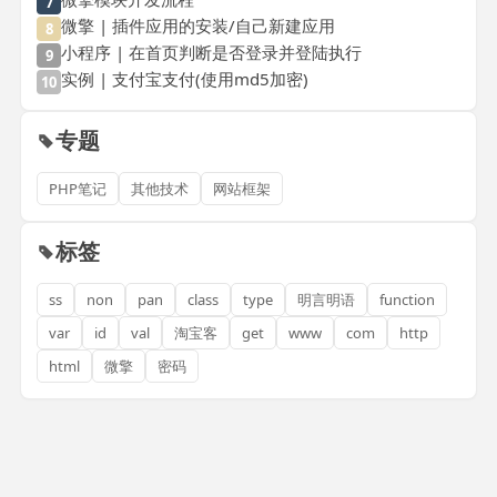
7
微擎 | 插件应用的安装/自己新建应用
8
小程序 | 在首页判断是否登录并登陆执行
9
实例 | 支付宝支付(使用md5加密)
10
专题
PHP笔记
其他技术
网站框架
标签
ss
non
pan
class
type
明言明语
function
var
id
val
淘宝客
get
www
com
http
html
微擎
密码