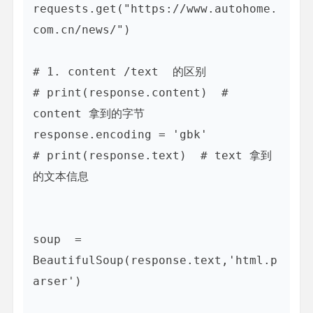
requests.get("https://www.autohome.
com.cn/news/")

# 1. content /text  的区别

# print(response.content)  # 
content 拿到的字节

response.encoding = 'gbk'

# print(response.text)  # text 拿到
的文本信息

soup  = 
BeautifulSoup(response.text,'html.p
arser')
