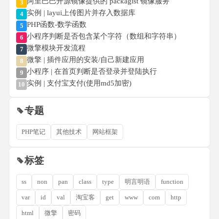
阿里巴巴开源镜像提供的 packagist 镜像服务
3
实例 | layui上传图片并存入数据库
4
PHP函数-数学函数
5
小程序判断是否包含某个字符（数组和字符串）
6
微擎模块开发流程
7
微擎 | 插件应用的安装/自己新建应用
8
小程序 | 在首页判断是否登录并登陆执行
9
实例 | 支付宝支付(使用md5加密)
10
专题
PHP笔记
其他技术
网站框架
标签
ss
non
pan
class
type
明言明语
function
var
id
val
淘宝客
get
www
com
http
html
微擎
密码