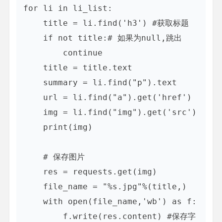
for li in li_list:

    title = li.find('h3') #获取标题

    if not title:# 如果为null,跳出

        continue

    title = title.text

    summary = li.find("p").text

    url = li.find("a").get('href')

    img = li.find("img").get('src')

    print(img)

    # 保存图片

    res = requests.get(img)

    file_name = "%s.jpg"%(title,)

    with open(file_name,'wb') as f:

        f.write(res.content) #保存字