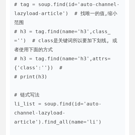
# tag = soup.find(id='auto-channel-
lazyload-article')  # 找唯一的值,缩小
范围

# h3 = tag.find(name='h3',class_ 
='')  # class是关键词所以要加下划线, 或
者使用下面的方式

# h3 = tag.find(name='h3',attrs= 
{'class':''})  #

# print(h3)

# 链式写法

li_list = soup.find(id='auto-
channel-lazyload-
article').find_all(name='li')
