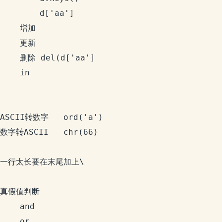
		d['aa']

	增加

	更新

	删除 del(d['aa']

	in

ASCII转数字   ord('a')

数字转ASCII   chr(66)

一行太长要在末尾加上\

真假值判断

	and

	or
