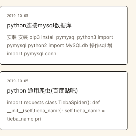
2019-10-05
python连接mysql数据库
安装 安装 pip3 install pymysql python3 import
pymysql python2 import MySQLdb 操作sql 增
import pymysql conn
2019-10-05
python 通用爬虫(百度贴吧)
import requests class TiebaSpider(): def
__init__(self,tieba_name): self.tieba_name =
tieba_name pri