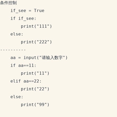
条件控制

	if_see = True

	if if_see:

		print("111")

	else:

		print("222")

----------

	aa = input("请输入数字")

	if aa==11:

		print("11")

	elif aa==22:

		print("22")

	else:

		print("99")
