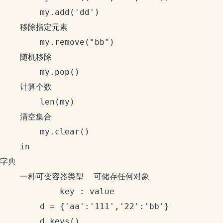
		my.add('dd')

	移除指定元素

		my.remove("bb")

	随机移除

		my.pop()

	计算个数

		len(my)

	清空集合

		my.clear()

	in

字典

	一种可变容器类型  可储存任何对象

			key : value

		d = {'aa':'111','22':'bb'}

		d.keys()
