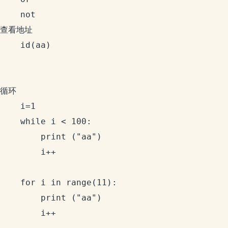
	not 

查看地址 

	id(aa)

循环

	i=1

	while i < 100:

		print ("aa")

		i++ 

	for i in range(11):

		print ("aa")

		i++ 
