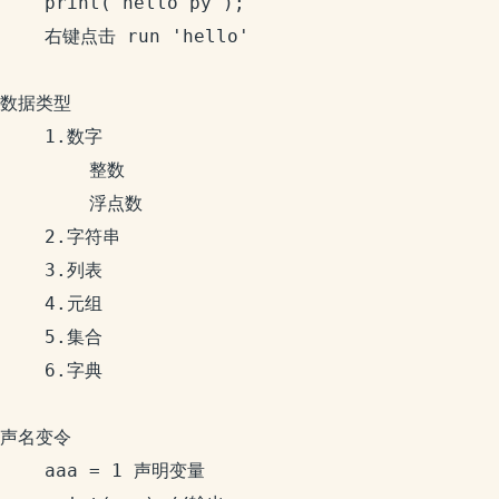
	print("hello py");

	右键点击 run 'hello'

数据类型

	1.数字

		整数

		浮点数

	2.字符串

	3.列表

	4.元组

	5.集合

	6.字典

声名变令

	aaa = 1 声明变量
