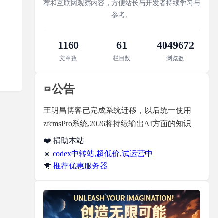
荐和互联网观察内容，方便站长与开发者持续学习与
参考。
1160
61
4049672
文章数
栏目数
浏览数
公告
王明昌博客已完成系统迁移，以后统一使用
zfcmsPro系统,2026将持续输出AI方面的知识
❤️ 捐助本站
☀️
codex中转站,超低价,试运营中
🐥
推荐优惠服务器