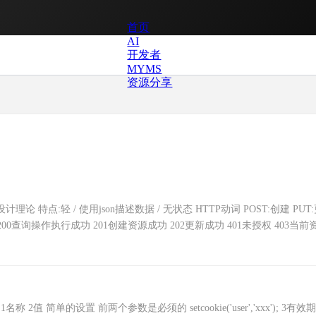
首页
AI
开发者
MYMS
资源分享
pi设计理论 特点:轻 / 使用json描述数据 / 无状态 HTTP动词 POST:创建 PUT
误 200查询操作执行成功 201创建资源成功 202更新成功 401未授权 403当前
httponly) 1名称 2值 简单的设置 前两个参数是必须的 setcookie('user','xxx'); 3有效