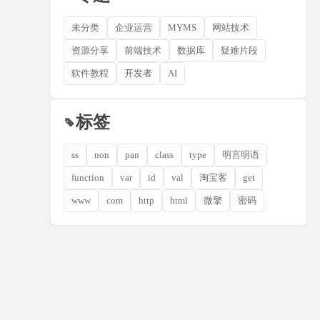
未分类
企业运营
MYMS
网站技术
资源分享
前端技术
数据库
疑难片段
软件教程
开发者
AI
标签
ss
non
pan
class
type
明言明语
function
var
id
val
淘宝客
get
www
com
http
html
微擎
密码