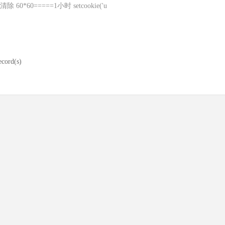
0=====1小时 setcookie('u
ecord(s)