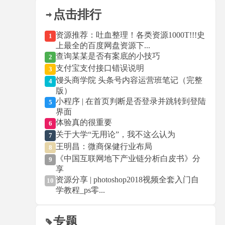
点击排行
资源推荐：吐血整理！各类资源1000T!!!史
1
上最全的百度网盘资源下...
查询某某是否有案底的小技巧
2
支付宝支付接口错误说明
3
馒头商学院 头条号内容运营班笔记（完整
4
版）
小程序 | 在首页判断是否登录并跳转到登陆
5
界面
体验真的很重要
6
关于大学“无用论”，我不这么认为
7
王明昌：微商保健行业布局
8
《中国互联网地下产业链分析白皮书》分
9
享
资源分享 | photoshop2018视频全套入门自
10
学教程_ps零...
专题