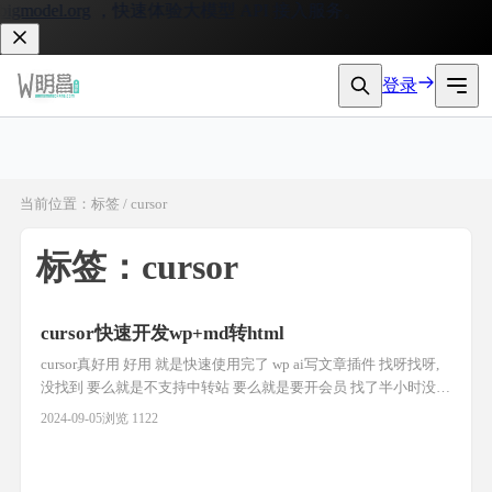
gmodel.org
，快速体验大模型 API 接入服务。
登录
当前位置：标签 / cursor
标签：cursor
cursor快速开发wp+md转html
cursor真好用 好用 就是快速使用完了 wp ai写文章插件 找呀找呀,
没找到 要么就是不支持中转站 要么就是要开会员 找了半小时没找
到,想到为什么不能自己写一个呢 如果是以前可能不行,现在可是有
2024-09-05
浏览 1122
cursor呀 md转html md转html html就可以直接复制到公众号文章中
了, 尴尬,复制进去的是html原样输出了 查询google搜索到 微信公
众