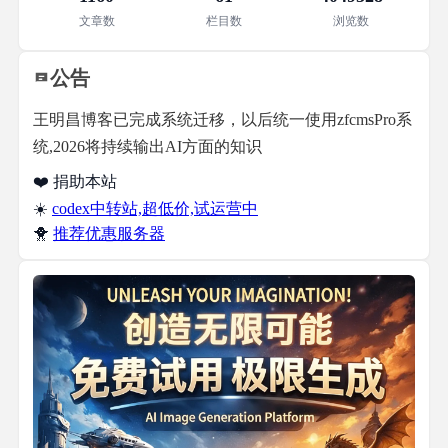
文章数
栏目数
浏览数
公告
王明昌博客已完成系统迁移，以后统一使用zfcmsPro系
统,2026将持续输出AI方面的知识
❤️ 捐助本站
☀️
codex中转站,超低价,试运营中
🐥
推荐优惠服务器