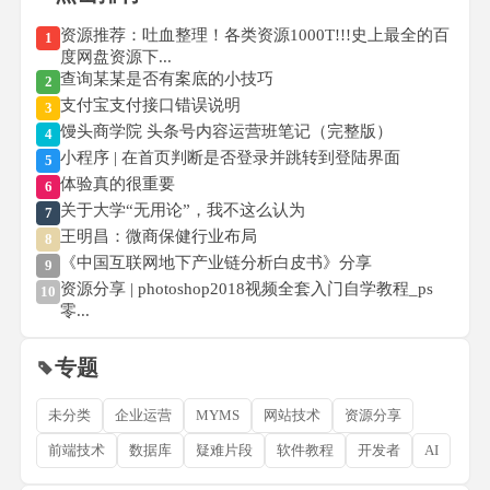
资源推荐：吐血整理！各类资源1000T!!!史上最全的百
1
度网盘资源下...
查询某某是否有案底的小技巧
2
支付宝支付接口错误说明
3
馒头商学院 头条号内容运营班笔记（完整版）
4
小程序 | 在首页判断是否登录并跳转到登陆界面
5
体验真的很重要
6
关于大学“无用论”，我不这么认为
7
王明昌：微商保健行业布局
8
《中国互联网地下产业链分析白皮书》分享
9
资源分享 | photoshop2018视频全套入门自学教程_ps
10
零...
专题
未分类
企业运营
MYMS
网站技术
资源分享
前端技术
数据库
疑难片段
软件教程
开发者
AI