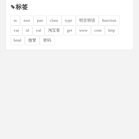
标签
ss
non
pan
class
type
明言明语
function
var
id
val
淘宝客
get
www
com
http
html
微擎
密码