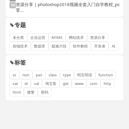
资源分享 | photoshop2018视频全套入门自学教程_ps
10
零...
专题
未分类
企业运营
MYMS
网站技术
资源分享
前端技术
数据库
疑难片段
软件教程
开发者
AI
标签
ss
non
pan
class
type
明言明语
function
var
id
val
淘宝客
get
www
com
http
html
微擎
密码