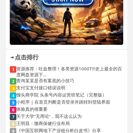
点击排行
资源推荐：吐血整理！各类资源1000T!!!史上最全的百
1
度网盘资源下...
查询某某是否有案底的小技巧
2
支付宝支付接口错误说明
3
馒头商学院 头条号内容运营班笔记（完整版）
4
小程序 | 在首页判断是否登录并跳转到登陆界面
5
体验真的很重要
6
关于大学“无用论”，我不这么认为
7
王明昌：微商保健行业布局
8
《中国互联网地下产业链分析白皮书》分享
9