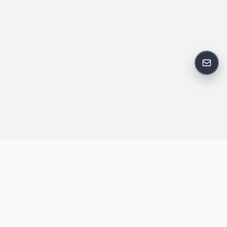
反馈
王明昌博客专注于网站技术、AI 工具、资源分享与开发者笔记，提
供建站经验、实战教程、效率工具推荐和互联网观察内容，方便站