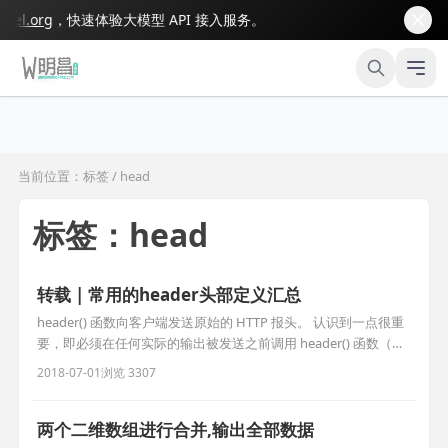
l.org
，快速体验大模型 API 接入服务。
当前位置：标签 / head
标签：head
转载 | 常用的header头部定义汇总
header() 函数向客户端发送原始的 HTTP 报头。 认识到一点很重
要，即必须在任何实际的输出被发送之前调用 header() 函数（在
PHP 4 以及更高的版本中，您可以使用输出缓存来解决此问
2018-07-01
浏览 3307
题）：
两个二维数组进行合并,输出全部数据