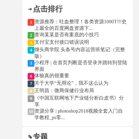
点击排行
资源推荐：吐血整理！各类资源1000T!!!史
1
上最全的百度网盘资源下...
查询某某是否有案底的小技巧
2
支付宝支付接口错误说明
3
馒头商学院 头条号内容运营班笔记（完整
4
版）
小程序 | 在首页判断是否登录并跳转到登陆
5
界面
体验真的很重要
6
关于大学“无用论”，我不这么认为
7
王明昌：微商保健行业布局
8
《中国互联网地下产业链分析白皮书》分
9
享
资源分享 | photoshop2018视频全套入门自
10
学教程_ps零...
专题