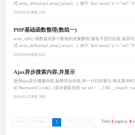
式:array_diff(array1,array2,array3...); 例子: $a1=array("a"=>"red","
2018-06-05
浏览 2503
PHP基础函数整理(数组一)
array_diff() 函数返回多个数组的差集数组,键名不进行比较,
式:array_diff(array1,array2,array3...); 例子: $a1=array("a"=>"red","
2018-06-04
浏览 4321
Ajax异步搜索内容,并显示
使用ajax异步搜索内容,如果符合内容,则一行行的显示,每次查询时清空上次的记录 $("#
$("#keywords").val(); //异步获取信息 var url = '__URL__/search'; var d
2018-05-27
浏览 5085
Total
1
page(s),
4
r
First
Previous
Next
Last
1