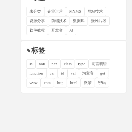
未分类
企业运营
MYMS
网站技术
资源分享
前端技术
数据库
疑难片段
软件教程
开发者
AI
标签
ss
non
pan
class
type
明言明语
function
var
id
val
淘宝客
get
www
com
http
html
微擎
密码