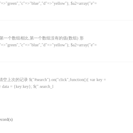
b"=>"green","c"=>"blue","d"=>"yellow"); $a2=array("e"=
返回与第一个数组相比,第一个数组没有的值(数组) 形
b"=>"green","c"=>"blue","d"=>"yellow"); $a2=array("e"=
search").on("click",function(){ var key =
ata = {key:key}; $(".search_l
ecord(s)