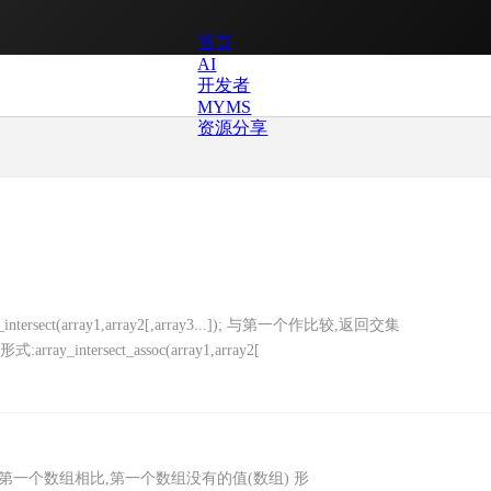
首页
AI
开发者
MYMS
资源分享
rsect(array1,array2[,array3...]); 与第一个作比较,返回交集
_intersect_assoc(array1,array2[
返回与第一个数组相比,第一个数组没有的值(数组) 形