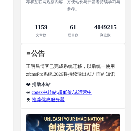
荐和互联网观察内容，方便站长与开发者持续学习与
参考。
1159
61
4049215
文章数
栏目数
浏览数
公告
王明昌博客已完成系统迁移，以后统一使用
zfcmsPro系统,2026将持续输出AI方面的知识
❤️ 捐助本站
☀️
codex中转站,超低价,试运营中
🐥
推荐优惠服务器