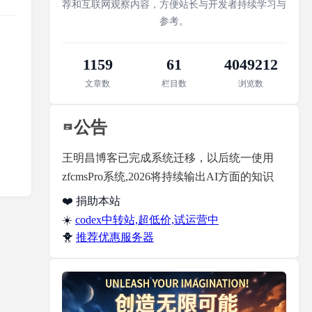
荐和互联网观察内容，方便站长与开发者持续学习与
参考。
1159
61
4049212
文章数
栏目数
浏览数
公告
王明昌博客已完成系统迁移，以后统一使用
zfcmsPro系统,2026将持续输出AI方面的知识
❤️ 捐助本站
☀️
codex中转站,超低价,试运营中
🐥
推荐优惠服务器