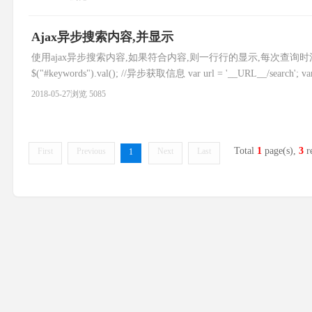
Ajax异步搜索内容,并显示
使用ajax异步搜索内容,如果符合内容,则一行行的显示,每次查询时清空上次的记录 $("#
$("#keywords").val(); //异步获取信息 var url = '__URL__/search'; var d
2018-05-27
浏览 5085
Total
1
page(s),
3
r
First
Previous
Next
Last
1