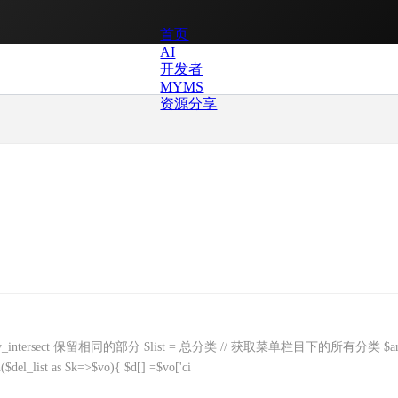
首页
AI
开发者
MYMS
资源分享
ntersect 保留相同的部分 $list = 总分类 // 获取菜单栏目下的所有分类 $ar
ist as $k=>$vo){ $d[] =$vo['ci