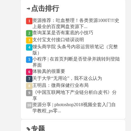
点击排行
资源推荐：吐血整理！各类资源1000T!!!史
1
上最全的百度网盘资源下...
查询某某是否有案底的小技巧
2
支付宝支付接口错误说明
3
馒头商学院 头条号内容运营班笔记（完整
4
版）
小程序 | 在首页判断是否登录并跳转到登陆
5
界面
体验真的很重要
6
关于大学“无用论”，我不这么认为
7
王明昌：微商保健行业布局
8
《中国互联网地下产业链分析白皮书》分
9
享
资源分享 | photoshop2018视频全套入门自
10
学教程_ps零...
专题