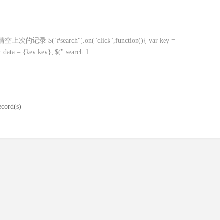
search").on("click",function(){ var key =
ata = {key:key}; $(".search_l
ecord(s)