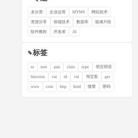
未分类
企业运营
MYMS
网站技术
资源分享
前端技术
数据库
疑难片段
软件教程
开发者
AI
标签
ss
non
pan
class
type
明言明语
function
var
id
val
淘宝客
get
www
com
http
html
微擎
密码