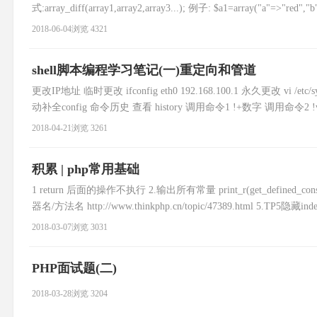
式:array_diff(array1,array2,array3...); 例子: $a1=array("a"=>"red","
2018-06-04
浏览 4321
shell脚本编程学习笔记(一)重定向和管道
更改IP地址 临时更改 ifconfig eth0 192.168.100.1 永久更改 vi /etc/syscon
动补全config 命令历史 查看 history 调用命令1 !+数字 调用命令2 
2018-04-21
浏览 3261
积累 | php常用基础
1 return 后面的操作不执行 2.输出所有常量 print_r(get_define
器名/方法名 http://www.thinkphp.cn/topic/47389.html 5.TP5隐藏in
2018-03-07
浏览 3031
PHP面试题(二)
2018-03-28
浏览 3204