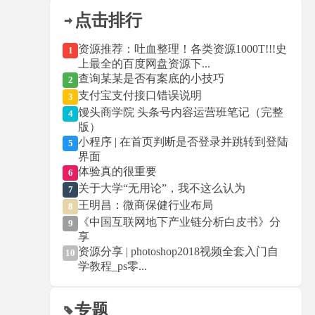
点击排行
资源推荐：吐血整理！各类资源1000T!!!史
1
上最全的百度网盘资源下...
查询某某是否有案底的小技巧
2
支付宝支付接口错误说明
3
馒头商学院 头条号内容运营班笔记（完整
4
版）
小程序 | 在首页判断是否登录并跳转到登陆
5
界面
体验真的很重要
6
关于大学“无用论”，我不这么认为
7
王明昌：微商保健行业布局
8
《中国互联网地下产业链分析白皮书》分
9
享
资源分享 | photoshop2018视频全套入门自
10
学教程_ps零...
专题