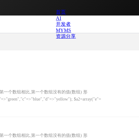
首页
AI
开发者
MYMS
资源分享
返回与第一个数组相比,第一个数组没有的值(数组) 形
b"=>"green","c"=>"blue","d"=>"yellow"); $a2=array("e"=
返回与第一个数组相比,第一个数组没有的值(数组) 形