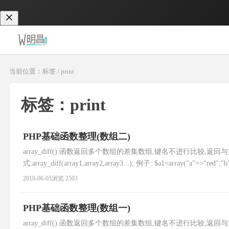
当前位置：标签 / print
标签：print
PHP基础函数整理(数组二)
array_diff() 函数返回多个数组的差集数组,键名不进行比较,
式:array_diff(array1,array2,array3...); 例子: $a1=array("a"=>"red","
2018-06-05
浏览 2503
PHP基础函数整理(数组一)
array_diff() 函数返回多个数组的差集数组,键名不进行比较,