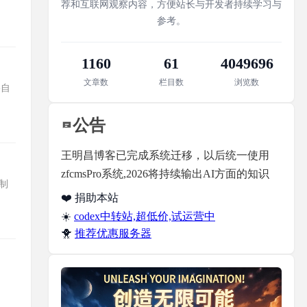
荐和互联网观察内容，方便站长与开发者持续学习与
参考。
1160
61
4049696
文章数
栏目数
浏览数
--自
公告
王明昌博客已完成系统迁移，以后统一使用
zfcmsPro系统,2026将持续输出AI方面的知识
控制
❤️ 捐助本站
☀️
codex中转站,超低价,试运营中
🐥
推荐优惠服务器