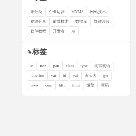
未分类
企业运营
MYMS
网站技术
资源分享
前端技术
数据库
疑难片段
软件教程
开发者
AI
标签
ss
non
pan
class
type
明言明语
function
var
id
val
淘宝客
get
www
com
http
html
微擎
密码