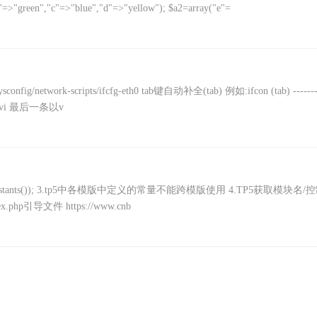
b"=>"green","c"=>"blue","d"=>"yellow"); $a2=array("e"=
fig/network-scripts/ifcfg-eth0 tab键自动补全(tab) 例如:ifcon (tab) -----
!vi 最后一条以v
d_constants()); 3.tp5中各模版中定义的常量不能跨模版使用 4.TP5获取模块名/
dex.php引导文件 https://www.cnb