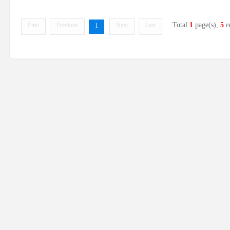
Total
1
page(s),
5
r
First
Previous
Next
Last
1