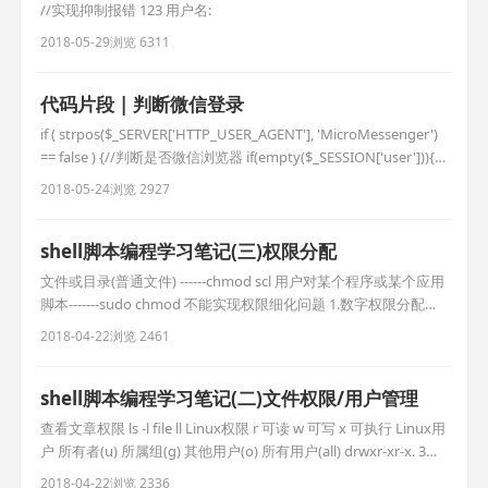
//实现抑制报错 123 用户名:
2018-05-29
浏览 6311
代码片段 | 判断微信登录
if ( strpos($_SERVER['HTTP_USER_AGENT'], 'MicroMessenger')
== false ) {//判断是否微信浏览器 if(empty($_SESSION['user'])){
$this->redirect(__APP__ . '/member/login.html'); } }else { $refurl
2018-05-24
浏览 2927
shell脚本编程学习笔记(三)权限分配
文件或目录(普通文件) ------chmod scl 用户对某个程序或某个应用
脚本-------sudo chmod 不能实现权限细化问题 1.数字权限分配
chmod 755 file r 4 w 2 x 1 2.字母权限分配 chmod u+x file
2018-04-22
浏览 2461
chmod o-w file chmod g+w file chmod g+w,g+x file
shell脚本编程学习笔记(二)文件权限/用户管理
查看文章权限 ls -l file ll Linux权限 r 可读 w 可写 x 可执行 Linux用
户 所有者(u) 所属组(g) 其他用户(o) 所有用户(all) drwxr-xr-x. 3
root root 4096 Feb 7 12:38 mnt 第一个元素: d 文件夹 - 文件 r可
2018-04-22
浏览 2336