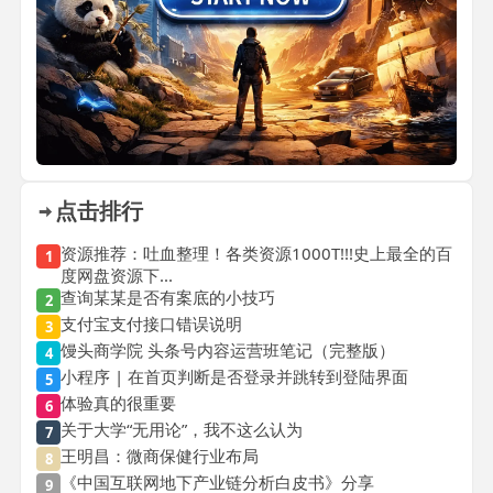
点击排行
资源推荐：吐血整理！各类资源1000T!!!史上最全的百
1
度网盘资源下...
查询某某是否有案底的小技巧
2
支付宝支付接口错误说明
3
馒头商学院 头条号内容运营班笔记（完整版）
4
小程序 | 在首页判断是否登录并跳转到登陆界面
5
体验真的很重要
6
关于大学“无用论”，我不这么认为
7
王明昌：微商保健行业布局
8
《中国互联网地下产业链分析白皮书》分享
9