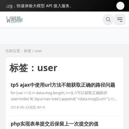
org
，快速体验大模型 API 接入服务。
当前位置：标签 / user
标签：user
tp5 ajax中使用url方法不能获取正确的路径问题
for (var i = 0; i< data.msg.length; i++){ //可以获取正确路径
user/index $('.layui-nav-tree').append(''+data.msg[i].url+''); //获
取的路径是index/user/index,,多出了个index $('.layui-nav-
2018-06-23
浏览 4014
tree').append(
php实现表单提交后保留上一次提交的值