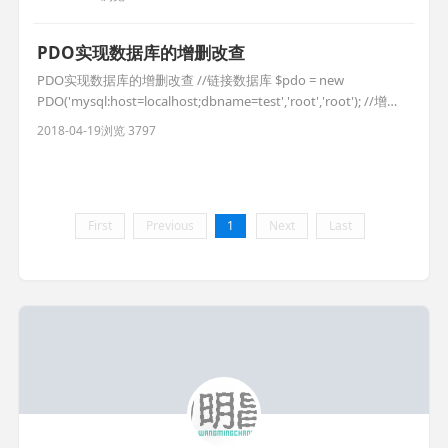
读 w可写 x可执行 -无权限 root用户对mnt具有rw
PDO实现数据库的增删改查
PDO实现数据库的增删改查 //链接数据库 $pdo = new
PDO('mysql:host=localhost;dbname=test','root','root'); //增
$res = $pdo->exec("insert into user(name) values('测试1')");
2018-04-19
浏览 3797
if($res){ echo '添加成功数据ID为：'.$
First
Previous
1
Next
Last