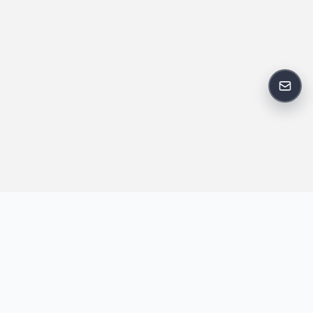
反馈
王明昌博客专注于网站技术、AI 工具、资源分享与开发者笔记，提
供建站经验、实战教程、效率工具推荐和互联网观察内容，方便站