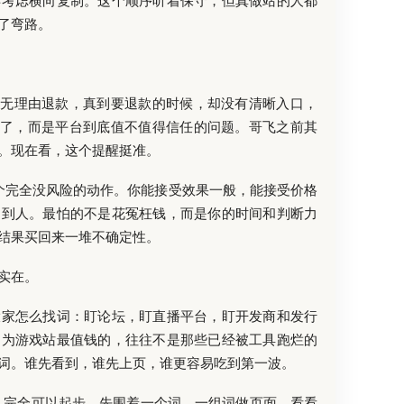
再考虑横向复制。这个顺序听着保守，但真做站的人都
了弯路。
说支持无理由退款，真到要退款的时候，却没有清晰入口，
单了，而是平台到底值不值得信任的问题。哥飞之前其
。现在看，这个提醒挺准。
一个完全没风险的动作。你能接受效果一般，能接受价格
不到人。最怕的不是花冤枉钱，而是你的时间和判断力
结果买回来一堆不确定性。
实在。
大家怎么找词：盯论坛，盯直播平台，盯开发商和发行
因为游戏站最值钱的，往往不是那些已经被工具跑烂的
词。谁先看到，谁先上页，谁更容易吃到第一波。
L 完全可以起步。先围着一个词、一组词做页面，看看