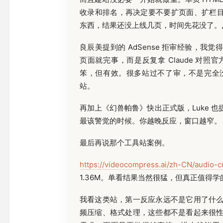
收录和排名，再决定要不要扩页面、扩栏目
东西，结果还没上线几页，时间先花没了。
良辰美提到的 AdSense 拒审经验，我觉
页面就完事，而是反复拿 Claude 对
笨，但有效。很多站过不了审，不是完全
站。
再加上《幻兽帕鲁》快出正式版，Luke 
最该警觉的时候。你越晚反应，窗口越窄。
最后再说那个工具站案例。
https://videocompress.ai/zh-CN/audio-c
1.36M。单看结果当然很猛，但真正值得
我看这类站，第一反应永远不是它用了什
频压缩、格式处理，这些都不是看起来很