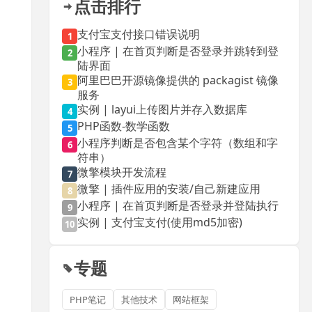
点击排行
支付宝支付接口错误说明
1
小程序 | 在首页判断是否登录并跳转到登
2
陆界面
阿里巴巴开源镜像提供的 packagist 镜像
3
服务
实例 | layui上传图片并存入数据库
4
PHP函数-数学函数
5
小程序判断是否包含某个字符（数组和字
6
符串）
微擎模块开发流程
7
微擎 | 插件应用的安装/自己新建应用
8
小程序 | 在首页判断是否登录并登陆执行
9
实例 | 支付宝支付(使用md5加密)
10
专题
PHP笔记
其他技术
网站框架