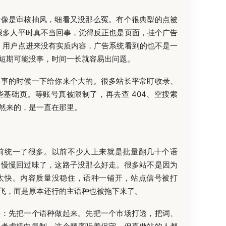
看像是审核抽风，细看又没那么冤。有个很典型的点被
事很多人平时真不当回事，觉得反正也是页面，挂个广告
页，用户点进来没有实质内容，广告系统看到的也不是一
短期可能没事，时间一长就容易出问题。
出事的时候一下给你来个大的。很多站长平常盯收录、
基础页。等账号真被限制了，再去查 404、空搜索
然来的，是一直在那里。
前统一了很多。以前不少人上来就是批量翻几十个语
家慢慢回过味了，这路子没那么好走。很多站不是因为
太快。内容质量没稳住，语种一铺开，站点信号被打
飞，而是原本还行的主语种也被拖下来了。
法：先把一个语种做起来。先把一个市场打透，把词、