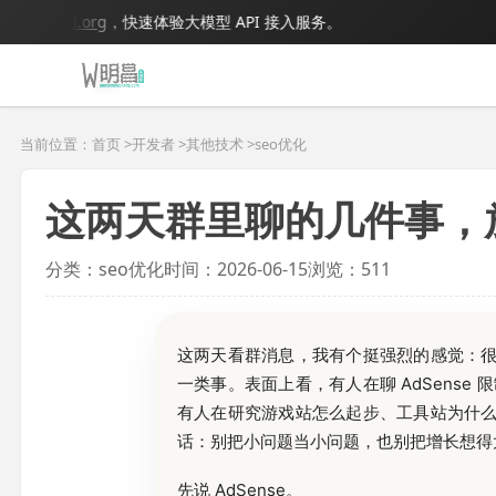
odel.org
，快速体验大模型 API 接入服务。
当前位置：首页 >
开发者
>
其他技术
>
seo优化
这两天群里聊的几件事，
分类：seo优化
时间：2026-06-15
浏览：511
这两天看群消息，我有个挺强烈的感觉：
一类事。表面上看，有人在聊 AdSense
有人在研究游戏站怎么起步、工具站为什
话：别把小问题当小问题，也别把增长想得
先说 AdSense。