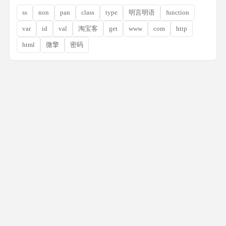
ss
non
pan
class
type
明言明语
function
var
id
val
淘宝客
get
www
com
http
html
微擎
密码