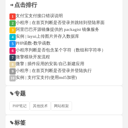
点击排行
支付宝支付接口错误说明
1
小程序 | 在首页判断是否登录并跳转到登陆界面
2
阿里巴巴开源镜像提供的 packagist 镜像服务
3
实例 | layui上传图片并存入数据库
4
PHP函数-数学函数
5
小程序判断是否包含某个字符（数组和字符串）
6
微擎模块开发流程
7
微擎 | 插件应用的安装/自己新建应用
8
小程序 | 在首页判断是否登录并登陆执行
9
实例 | 支付宝支付(使用md5加密)
10
专题
PHP笔记
其他技术
网站框架
标签