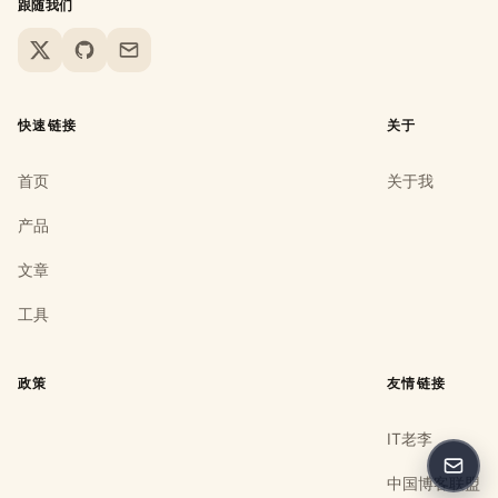
跟随我们
X
GitHub
Email
快速链接
关于
首页
关于我
产品
文章
工具
政策
友情链接
IT老李
反馈
中国博客联盟