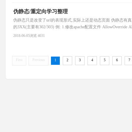
伪静态/重定向学习整理
伪静态只是改变了url的表现形式,实际上还是动态页面 伪静态有真
的3XX(主要有302/303) 例: 1.修改apache配置文件 AllowOverride All 2. .
2018-06-05
浏览 4031
First
Previous
1
2
3
4
5
6
7