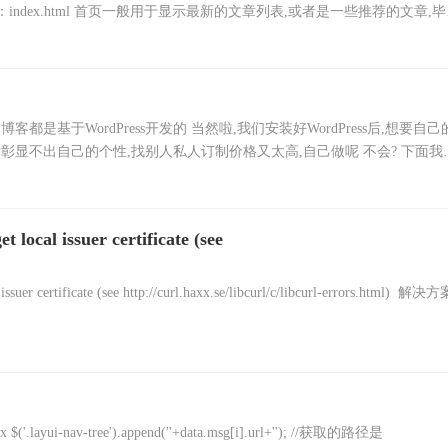
首页：index.html 首页一般用于显示最新的文章列表,或者是一些推荐的文章,
都是基于WordPress开发的 当然啦,我们安装好WordPress后,想要自己
彰显不出自己的个性,找别人私人订制价格又太高,自己做呢 不会? 下面我
 local issuer certificate (see
uer certificate (see http://curl.haxx.se/libcurl/c/libcurl-errors.html) ￼ 解决方
$('.layui-nav-tree').append(''+data.msg[i].url+''); //获取的路径是