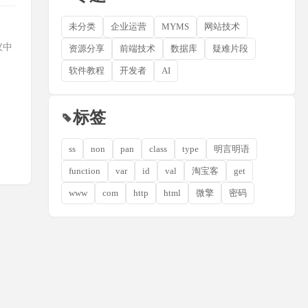
未分类
企业运营
MYMS
网站技术
议中
资源分享
前端技术
数据库
疑难片段
软件教程
开发者
AI
标签
ss
non
pan
class
type
明言明语
function
var
id
val
淘宝客
get
www
com
http
html
微擎
密码