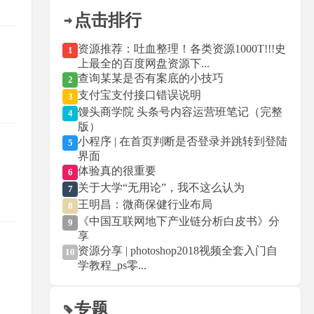
点击排行
资源推荐：吐血整理！各类资源1000T!!!史
1
上最全的百度网盘资源下...
查询某某是否有案底的小技巧
2
支付宝支付接口错误说明
3
馒头商学院 头条号内容运营班笔记（完整
4
版）
小程序 | 在首页判断是否登录并跳转到登陆
5
界面
体验真的很重要
6
关于大学“无用论”，我不这么认为
7
王明昌：微商保健行业布局
8
《中国互联网地下产业链分析白皮书》分
9
享
资源分享 | photoshop2018视频全套入门自
10
学教程_ps零...
专题