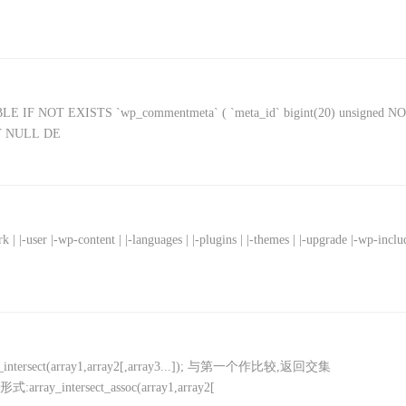
T EXISTS `wp_commentmeta` ( `meta_id` bigint(20) unsigned N
OT NULL DE
k | |-user |-wp-content | |-languages | |-plugins | |-themes | |-upgrade |-wp-inclu
rsect(array1,array2[,array3...]); 与第一个作比较,返回交集
_intersect_assoc(array1,array2[