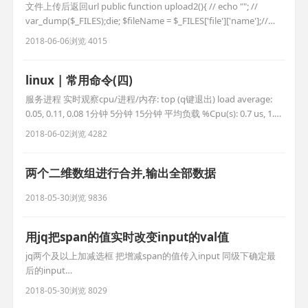
文件上传后返回url public function upload2(){ // echo ""; //
var_dump($_FILES);die; $fileName = $_FILES['file']['name'];//文
件名 $tmpName = $_FILES['file']['tmp_name'];//临时存放的目录
2018-06-06
浏览 4015
$fileError =
linux | 常用命令(四)
服务进程 实时观察cpu/进程/内存: top (q键退出) load average:
0.05, 0.11, 0.08 1分钟 5分钟 15分钟 平均负载 %Cpu(s): 0.7 us, 1.4
sy, 0.0 ni, 97.8 id, 0.0 wa, 0.0 hi, 0.0 si, 0.0 st 空闲率97.8 id 越大越
2018-06-02
浏览 4282
好 KiB Mem : 3
两个二维数组进行合并,输出全部数据
2018-05-30
浏览 9836
用jq把span的值实时改变input的val值
jq两个及以上加减选框 把增减span的值传入input 同级下确定最
后的input
$(this).parent('.number').children("input").last().val(mm);
2018-05-30
浏览 8029
//html 儿童价 1 ￥50 成人价 1 ￥100 //jq $(".ticket_species_3