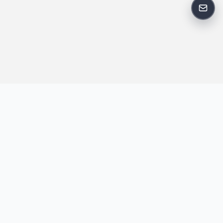
反馈
王明昌博客专注于网站技术、AI 工具、资源分享与开发者笔记，提
供建站经验、实战教程、效率工具推荐和互联网观察内容，方便站
长与开发者持续学习与参考。
跟随我们