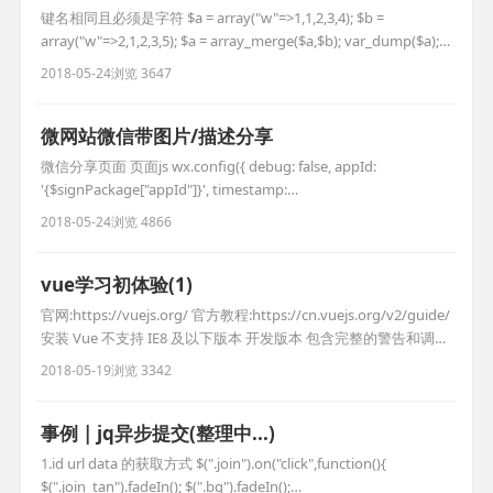
键名相同且必须是字符 $a = array("w"=>1,1,2,3,4); $b =
array("w"=>2,1,2,3,5); $a = array_merge($a,$b); var_dump($a);
这样写被不被认为是字符,且还会在后面添加 $a =
2018-05-24
浏览 3647
array("1"=>1,1,2,3,4); $b = array("1"=>2,1,2,3,5
微网站微信带图片/描述分享
微信分享页面 页面js wx.config({ debug: false, appId:
'{$signPackage["appId"]}', timestamp:
'{$signPackage["timestamp"]}', nonceStr:
2018-05-24
浏览 4866
'{$signPackage["nonceStr"]}', signature: '{$signPackage[
vue学习初体验(1)
官网:https://vuejs.org/ 官方教程:https://cn.vuejs.org/v2/guide/
安装 Vue 不支持 IE8 及以下版本 开发版本 包含完整的警告和调试
模式 生产版本 删除了警告，30.90KB min+gzip 第一个vue程序 11
2018-05-19
浏览 3342
{{content}} //显示数据 var app = new Vue({ el:
事例 | jq异步提交(整理中...)
1.id url data 的获取方式 $(".join").on("click",function(){
$(".join_tan").fadeIn(); $(".bg").fadeIn();