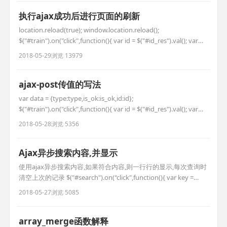
.number .jian").on("cli
执行ajax成功后进行页面的刷新
location.reload(true); window.location.reload();
$("#train").on("click",function(){ var id = $("#id_res").val(); var
is_ok = $("#is_ok").val(); var type = 'caiji_train'; //异步获取信息 v
2018-05-29
浏览 13979
ajax-post传值的写法
var data = {type:type,is_ok:is_ok,id:id};
$("#train").on("click",function(){ var id = $("#id_res").val(); var
is_ok = $("#is_ok").val(); var type = 'caiji_train'; //异步获取信息
2018-05-28
浏览 5356
var url
Ajax异步搜索内容,并显示
使用ajax异步搜索内容,如果符合内容,则一行行的显示,每次查询时
清空上次的记录 $("#search").on("click",function(){ var key =
$("#keywords").val(); //异步获取信息 var url = '__URL__/search';
2018-05-27
浏览 5085
var data = {key:key}; $(".search_l
array_merge函数解释