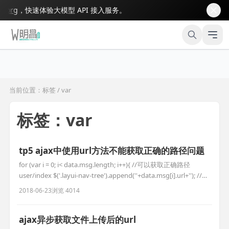
rg
，快速体验大模型 API 接入服务。
当前位置：标签 / var
标签：var
tp5 ajax中使用url方法不能获取正确的路径问题
for (var i = 0; i< data.msg.length; i++){ //可以获取正确路径
user/index $('.layui-nav-tree').append(''+data.msg[i].url+''); //获
取的路径是index/user/index,,多出了个index $('.layui-nav-
2018-06-23
浏览 4014
tree').append(
ajax异步获取文件上传后的url