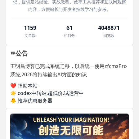
记，提供建站经验、实战教程、效率工具推荐和互联网观察
内容，方便站长与开发者持续学习与参考。
1159
61
4048871
文章数
栏目数
浏览数
公告
王明昌博客已完成系统迁移，以后统一使用zfcmsPro
系统,2026将持续输出AI方面的知识
❤️ 捐助本站
☀️
codex中转站,超低价,试运营中
🐥
推荐优惠服务器