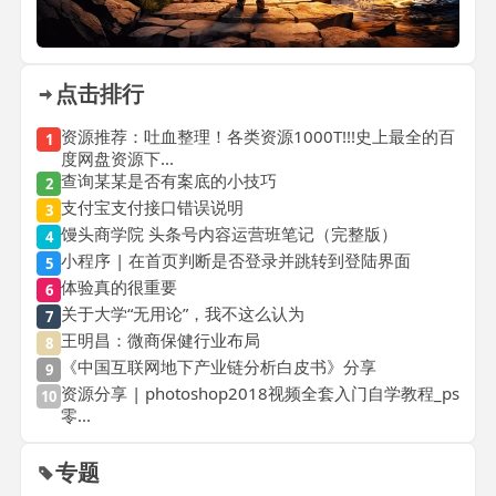
点击排行
资源推荐：吐血整理！各类资源1000T!!!史上最全的百
1
度网盘资源下...
查询某某是否有案底的小技巧
2
支付宝支付接口错误说明
3
馒头商学院 头条号内容运营班笔记（完整版）
4
小程序 | 在首页判断是否登录并跳转到登陆界面
5
体验真的很重要
6
关于大学“无用论”，我不这么认为
7
王明昌：微商保健行业布局
8
《中国互联网地下产业链分析白皮书》分享
9
资源分享 | photoshop2018视频全套入门自学教程_ps
10
零...
专题