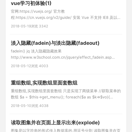
vue学习初体验(1)
官网:https://vuejs.org/ 官方教
程:https://cn.vuejs.org/v2/guide/ 安装 Vue 不支持 IE8 及以下
版本 开发版本 包含完整的警告和调试模式 生产版本 删除了警
2018-05-19
浏览 3342
告，30.90KB min+gzip 第一个vue程序 11 {{content}} //显示数
据 var app = new Vue({ el:
淡入隐藏(fadein)与淡出隐藏(fadeout)
fadein() jq 淡入隐藏隐藏效果
http://www.w3school.com.cn/jquery/effect_fadein.asp
fadeout() jq 淡出隐藏隐藏效果
2018-05-12
浏览 4003
http://www.w3school.com.cn/jquery/effect_fadeout.asp //
清空id=scrollbox1下的代码 $("#scroll
重组数组,实现数组里面套数组
重组数组,实现数组里面套数组 只是实现了两级菜单 //获取菜单的
数组 $a = $this->get_menu(); foreach($a as $k=>$vo){
if($vo['pid']==0){ //填充父类内容 $arr[$vo['cid']]['top'] =$vo
2018-05-10
浏览 4038
; //填充子类内容 foreach($a as $k2=>$vo2){ if(
读取图集并在页面上显示出来(explode)
图集是以字符串的形式传入数据库的,用逗号分割 读取图集并在页