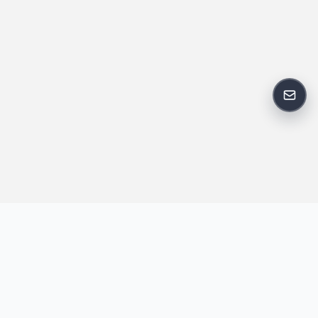
反馈
王明昌博客专注于网站技术、AI 工具、资源分享与开发者笔记，提
供建站经验、实战教程、效率工具推荐和互联网观察内容，方便站