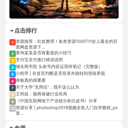
点击排行
资源推荐：吐血整理！各类资源1000T!!!史上最全的百
1
度网盘资源下...
查询某某是否有案底的小技巧
2
支付宝支付接口错误说明
3
馒头商学院 头条号内容运营班笔记（完整版）
4
小程序 | 在首页判断是否登录并跳转到登陆界面
5
体验真的很重要
6
关于大学“无用论”，我不这么认为
7
王明昌：微商保健行业布局
8
《中国互联网地下产业链分析白皮书》分享
9
资源分享 | photoshop2018视频全套入门自学教程_ps
10
零...