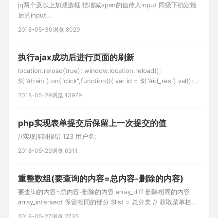
jq两个及以上加减选框 把增减span的值传入input 同级下确定最
后的input
$(this).parent('.number').children("input").last().val(mm);
2018-05-30
浏览 8029
//html 儿童价 1 ￥50 成人价 1 ￥100 //jq $(".ticket_species_3
.number .jian").on("cli
执行ajax成功后进行页面的刷新
location.reload(true); window.location.reload();
$("#train").on("click",function(){ var id = $("#id_res").val();
var is_ok = $("#is_ok").val(); var type = 'caiji_train'; //异步获
2018-05-29
浏览 13979
取信息 v
php实现表单提交后保留上一次提交的值
//实现抑制报错 123 用户名:
2018-05-29
浏览 6311
重整数组(要查询的内容=总内容-删除的内容)
要查询的内容=总内容-删除的内容 array_diff 删除相同的内容
array_intersect 保留相同的部分 $list = 总分类 // 获取菜单栏目
下的所有分类 $arr = []; $del_list = 要删除的分类 //获取分类数
2018-05-27
浏览 2735