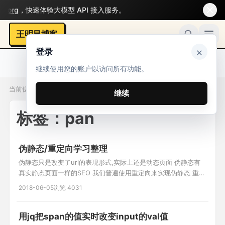
rg
，快速体验大模型 API 接入服务。
王明昌博客
×
登录
继续使用您的账户以访问所有功能。
当前位置：标签 / pan
继续
标签：pan
伪静态/重定向学习整理
伪静态只是改变了url的表现形式,实际上还是动态页面 伪静态有
真实静态页面一样的SEO 我们普遍使用重定向来实现伪静态 重定
向 http协议中的3XX(主要有302/303) 例: 1.修改apache配置文
2018-06-05
浏览 4031
件 AllowOverride All 2. .htaccess文件 RewriteEngine on
RewriteRule ^(.*)\.html$
用jq把span的值实时改变input的val值