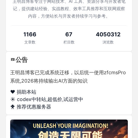
王明昌博客专注于网站技术、AI 工具、资源分享与开发者笔
记，提供建站经验、实战教程、效率工具推荐和互联网观察
内容，方便站长与开发者持续学习与参考。
1166
67
4050312
文章数
栏目数
浏览数
公告
王明昌博客已完成系统迁移，以后统一使用zfcmsPro
系统,2026将持续输出AI方面的知识
❤️ 捐助本站
☀️
codex中转站,超低价,试运营中
🐥
推荐优惠服务器