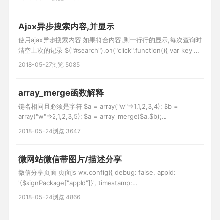
据树结构 //要删的 foreach($del_list as $k=>$vo){ $d[]
=$vo['ci
Ajax异步搜索内容,并显示
使用ajax异步搜索内容,如果符合内容,则一行行的显示,每次查询时
清空上次的记录 $("#search").on("click",function(){ var key =
$("#keywords").val(); //异步获取信息 var url =
2018-05-27
浏览 5085
'__URL__/search'; var data = {key:key}; $(".search_l
array_merge函数解释
键名相同且必须是字符 $a = array("w"=>1,1,2,3,4); $b =
array("w"=>2,1,2,3,5); $a = array_merge($a,$b);
var_dump($a); 这样写被不被认为是字符,且还会在后面添加 $a
2018-05-24
浏览 3647
= array("1"=>1,1,2,3,4); $b = array("1"=>2,1,2,3,5
微网站微信带图片/描述分享
微信分享页面 页面js wx.config({ debug: false, appId:
'{$signPackage["appId"]}', timestamp:
'{$signPackage["timestamp"]}', nonceStr:
2018-05-24
浏览 4866
'{$signPackage["nonceStr"]}', signature: '{$signPackage[