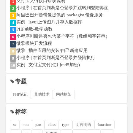
支付宝支付接口错误说明
1
小程序 | 在首页判断是否登录并跳转到登陆界面
2
阿里巴巴开源镜像提供的 packagist 镜像服务
3
实例 | layui上传图片并存入数据库
4
PHP函数-数学函数
5
小程序判断是否包含某个字符（数组和字符串）
6
微擎模块开发流程
7
微擎 | 插件应用的安装/自己新建应用
8
小程序 | 在首页判断是否登录并登陆执行
9
实例 | 支付宝支付(使用md5加密)
10
专题
PHP笔记
其他技术
网站框架
标签
ss
non
pan
class
type
明言明语
function