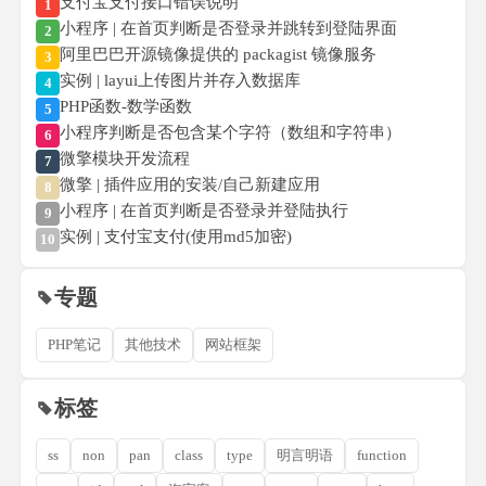
支付宝支付接口错误说明
1
小程序 | 在首页判断是否登录并跳转到登陆界面
2
阿里巴巴开源镜像提供的 packagist 镜像服务
3
实例 | layui上传图片并存入数据库
4
PHP函数-数学函数
5
小程序判断是否包含某个字符（数组和字符串）
6
微擎模块开发流程
7
微擎 | 插件应用的安装/自己新建应用
8
小程序 | 在首页判断是否登录并登陆执行
9
实例 | 支付宝支付(使用md5加密)
10
专题
PHP笔记
其他技术
网站框架
标签
ss
non
pan
class
type
明言明语
function